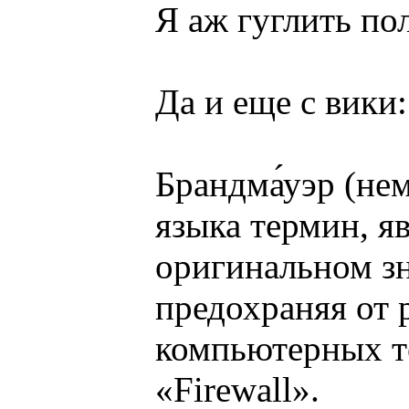
Я аж гуглить пол
Да и еще с вики:
Брандма́уэр (не
языка термин, я
оригинальном зн
предохраняя от 
компьютерных те
«Firewall».