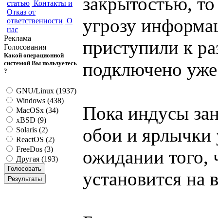
закрытостью, то
статью
Контакты и
Отказ от
угрозу информа
ответственности
О
нас
Реклама
приступили к ра
Голосования
Какой операционной
подключено уже
системой Вы пользуетесь
?
GNU/Linux (1937)
Windows (438)
Пока индусы за
MacOSx (34)
xBSD (9)
обои и ярлычки 
Solaris (2)
ReactOS (2)
FreeDos (3)
ожидании того, 
Другая (193)
установится на 