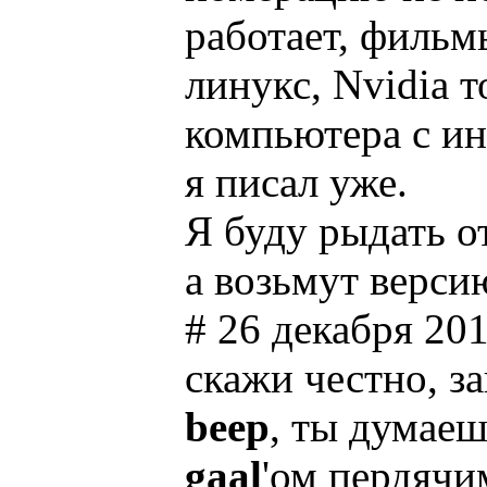
работает, фильм
линукс, Nvidia т
компьютера с ин
я писал уже.
Я буду рыдать от
а возьмут верси
# 26 декабря 201
скажи честно, з
beep
, ты думаеш
gaal
'ом пердячи