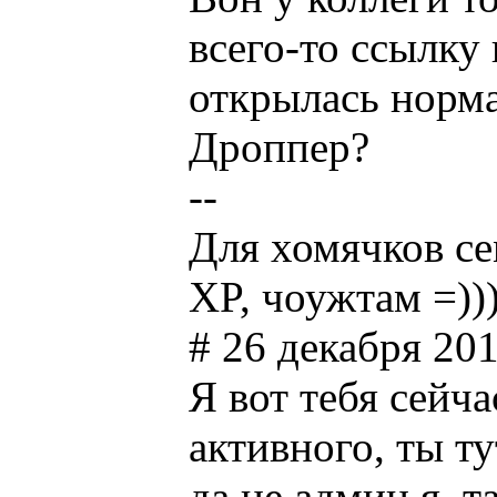
всего-то ссылку 
открылась норма
Дроппер?
--
Для хомячков се
XP, чоужтам =))
# 26 декабря 201
Я вот тебя сейч
активного, ты ту
да не админ я, 