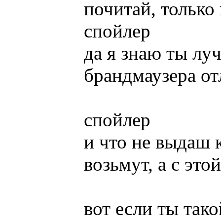
почитай, только
cпойлер
да я знаю ты лу
брандмаузера отл
cпойлер
и что не выдаш 
возьмут, а с это
вот если ты тако