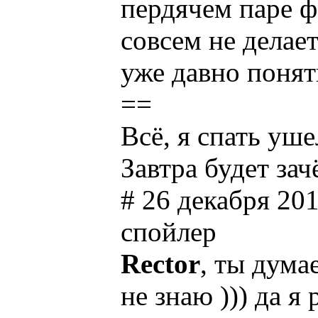
пердячем паре 
совсем не делае
уже давно понят
==
Всё, я спать уш
Завтра будет зачё
# 26 декабря 201
cпойлер
Rector
, ты дума
не знаю ))) да я