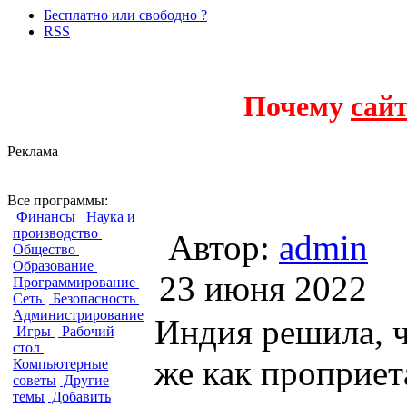
Бесплатно или свободно ?
RSS
Почему
сай
Реклама
Индия не хочет националь
Все программы:
Финансы
Наука и
производство
Автор:
admin
Общество
Образование
23 июня 2
Программирование
Сеть
Безопасность
Администрирование
Индия решила, ч
Игры
Рабочий
стол
же как проприет
Компьютерные
советы
Другие
темы
Добавить