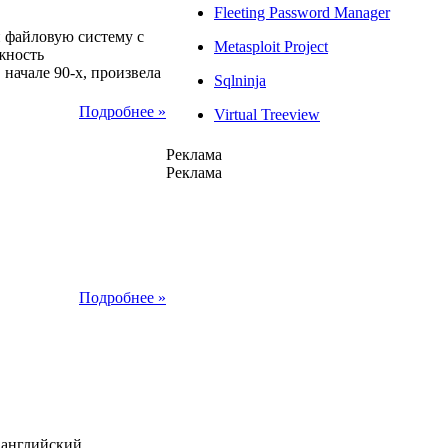
Fleeting Password Manager
 файловую систему с
Metasploit Project
жность
начале 90-х, произвела
Sqlninja
Подробнее »
Virtual Treeview
Реклама
Реклама
25
Подробнее »
25
 английский.