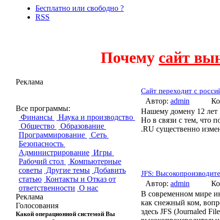
Бесплатно или свободно ?
RSS
Почему
сайт вы
Реклама
Сайт переходит с росс
Автор:
admin
Ко
Все программы:
Нашему домену 12 лет !
Финансы
Наука и производство
Но в связи с тем, что
Общество
Образование
.RU существенно измен
Программирование
Сеть
Безопасность
Администрирование
Игры
Рабочий стол
Компьютерные
советы
Другие темы
Добавить
JFS: Высокопроизводите
статью
Контакты и Отказ от
Автор:
admin
Ко
ответственности
О нас
В современном мире ин
Реклама
как снежный ком, воп
Голосования
здесь JFS (Journaled F
Какой операционной системой Вы