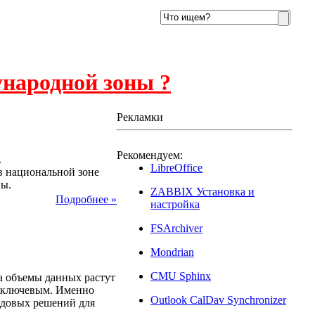
ународной зоны ?
Рекламки
6
Рекомендуем:
.
LibreOffice
в национальной зоне
ны.
ZABBIX Установка и
Подробнее »
настройка
FSArchiver
Mondrian
025
CMU Sphinx
а объемы данных растут
я ключевым. Именно
Outlook CalDav Synchronizer
редовых решений для