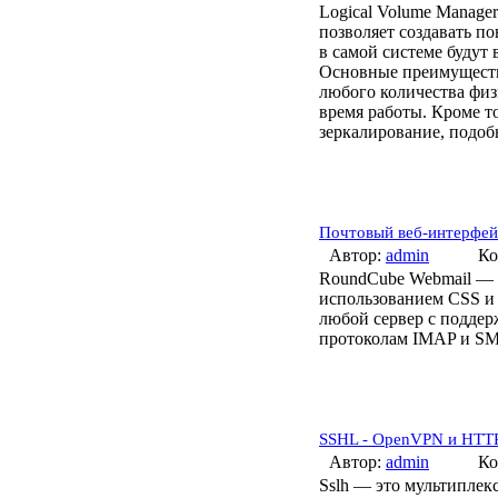
Logical Volume Manage
позволяет создавать п
в самой системе будут
Основные преимущества
любого количества физ
время работы. Кроме т
зеркалирование, подоб
Почтовый веб-интерфе
Автор:
admin
Ко
RoundCube Webmail — э
использованием CSS и
любой сервер с подде
протоколам IMAP и SM
SSHL - OpenVPN и HTTP
Автор:
admin
Ко
Sslh — это мультиплекс