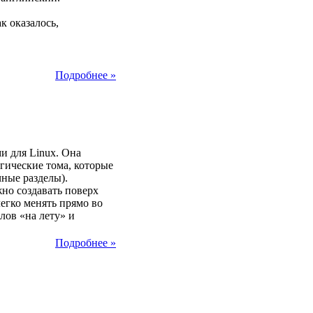
к оказалось,
Подробнее »
25
и для Linux. Она
огические тома, которые
чные разделы).
но создавать поверх
егко менять прямо во
лов «на лету» и
Подробнее »
25