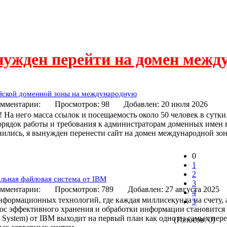
нужден перейти на домен межд
ийской доменной зоны на международную
мментарии:
Просмотров: 98
Добавлен: 20 июля 202
 На него масса ссылок и посещаемость около 50 человек в сутки
 порядок работы и требования к администраторам доменных имен 
ились, я вынужден перенести сайт на домен международной зо
0
1
2
льная файловая система от IBM
3
мментарии:
Просмотров: 789
Добавлен: 27 августа 2
4
формационных технологий, где каждая миллисекунда на счету, 
5
рос эффективного хранения и обработки информации становитс
ile System) от IBM выходит на первый план как одно из самых пе
(Голосов: 0)