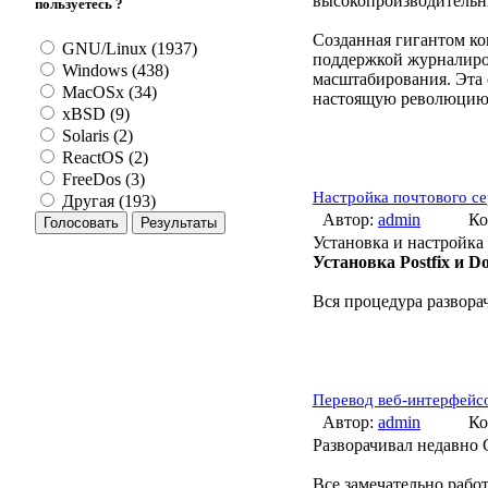
высокопроизводительн
пользуетесь ?
Созданная гигантом ко
GNU/Linux (1937)
поддержкой журналиро
Windows (438)
масштабирования. Эта 
MacOSx (34)
настоящую революцию 
xBSD (9)
Solaris (2)
ReactOS (2)
FreeDos (3)
Настройка почтового се
Другая (193)
Автор:
admin
Ко
Установка и настройка 
Установка Postfix и D
Вся процедура развора
Перевод веб-интерфейс
Автор:
admin
Ко
Разворачивал недавно
Все замечательно рабо