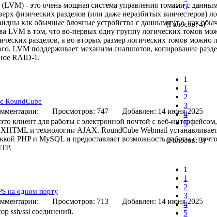
r (LVM) - это очень мощная система управления томами с данным
5
оверх физических разделов (или даже неразбитых винчестеров) л
 видны как обычные блочные устройства с данными (т.е. как обы
(Голосов: 4)
 LVM в том, что во-первых одну группу логических томов мож
ических разделов, а во-вторых размер логических томов можно л
ого, LVM поддерживает механизм снапшотов, копирование разде
ное RAID-1.
1
1
2
йс RoundCube
3
мментарии:
Просмотров: 747
Добавлен: 14 июня 20
4
то клиент для работы с электронной почтой с веб-интерфейсом
5
 XHTML и технологии AJAX. RoundCube Webmail устанавливает
ржкой PHP и MySQL и предоставляет возможность работы с поч
(Голосов: 3)
TP.
1
1
2
S на одном порту
3
мментарии:
Просмотров: 713
Добавлен: 14 июня 20
4
ор ssh/ssl соединений.
5