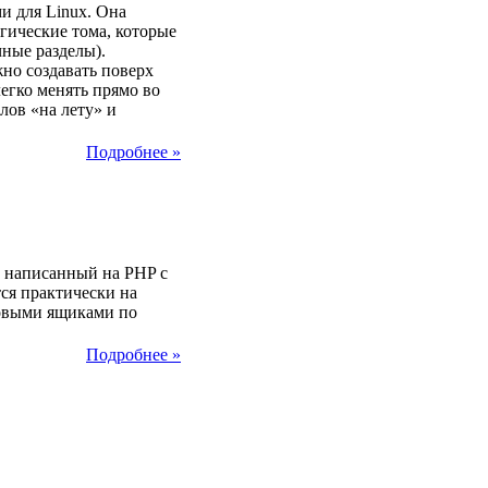
и для Linux. Она
огические тома, которые
чные разделы).
но создавать поверх
егко менять прямо во
лов «на лету» и
Подробнее »
25
, написанный на PHP с
ся практически на
товыми ящиками по
Подробнее »
25