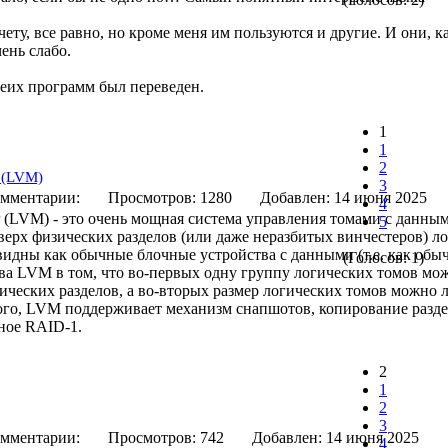
ету, все равно, но кроме меня им пользуются и другие. И они, ка
ень слабо.
еих программ был переведен.
1
1
2
 (LVM)
3
мментарии:
Просмотров: 1280
Добавлен: 14 июня 20
4
r (LVM) - это очень мощная система управления томами с данным
5
оверх физических разделов (или даже неразбитых винчестеров) л
 видны как обычные блочные устройства с данными (т.е. как обы
(Голосов: 1)
 LVM в том, что во-первых одну группу логических томов мож
ических разделов, а во-вторых размер логических томов можно л
ого, LVM поддерживает механизм снапшотов, копирование разде
ное RAID-1.
2
1
2
3
мментарии:
Просмотров: 742
Добавлен: 14 июня 20
4