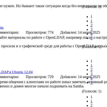
не нужен. Но бывают такие ситуации когда без него просто не об
(Голосов: 3)
1
1
2
in
3
мментарии:
Просмотров: 774
Добавлен: 14 июня 20
4
айте материалы по работе с OpenLDAP, например писал о настро
5
 просили и о графической среде для работы с OpenLDAP рассказа
(Голосов: 1)
1
1
2
LDAP в Ubuntu 12.04
3
мментарии:
Просмотров: 729
Добавлен: 14 июня 20
4
время общения с клиентами по работе начал замечать активный р
5
венно и домен многие начали поднимать на Samba.
(Голосов: 1)
1
1
2