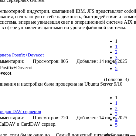
ых серверных систем.
мпьютерной индустрии, компанией IBM, JFS представляет собой
вания, сочетающую в себе надежность, быстродействие и возмо
система, впервые увидевшая свет в операционной системе AIX в 
в сфере управления данными на уровне файловой системы.
1
1
2
рвера Postfix+Dovecot
3
мментарии:
Просмотров: 805
Добавлен: 14 июня 20
4
Postfix+Dovecot
5
ovecot
(Голосов: 3)
чивания и настройки была проверена на Ubuntu Server 9/10
1
1
2
ов для DAV-серверов
3
мментарии:
Просмотров: 720
Добавлен: 14 июня 20
4
 CalDAV и CardDAV сервер.
5
тало, если бы не одно но… Самый понятный интерфейс языка —
(Голосов: 2)