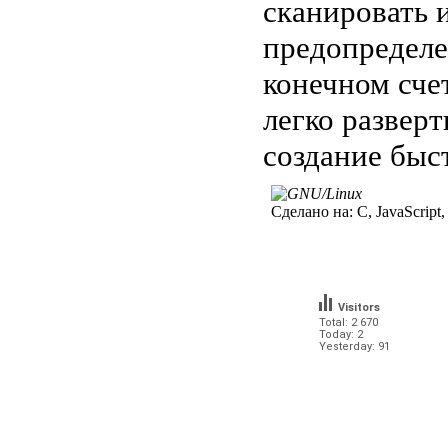
сканировать 
предопредел
конечном счет
легко развер
создание быст
Сделано на:
C, JavaScript,
Visitors
Total: 2 670
Today: 2
Yesterday: 91