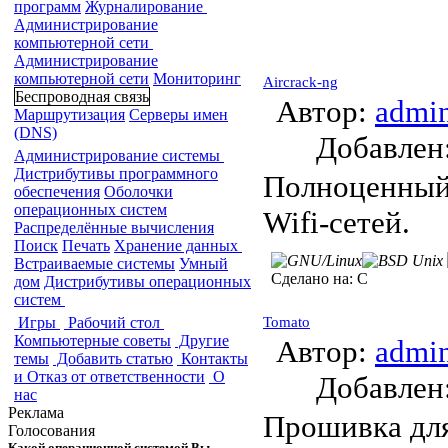
программ
Журналирование
Администрирование
компьютерной сети
Администрирование
компьютерной сети
Мониторинг
Aircrack-ng
Беспроводная связь
Автор:
admi
Маршрутизация
Серверы имен
(DNS)
Добавле
Администрирование системы
Дистрибутивы программного
Полноценный 
обеспечения
Оболочки
операционных систем
Wifi-сетей.
Распределённые вычисления
Поиск
Печать
Хранение данных
Встраиваемые системы
Умный
Сделано на:
C
дом
Дистрибутивы операционных
систем
Игры
Рабочий стол
Tomato
Компьютерные советы
Другие
Автор:
admi
темы
Добавить статью
Контакты
и Отказ от ответственности
О
Добавле
нас
Реклама
Прошивка для
Голосования
Какой операционной системой Вы