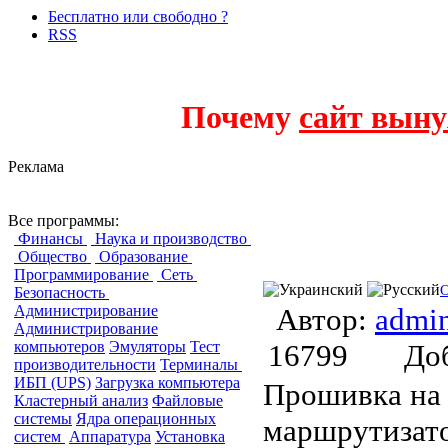
Бесплатно или свободно ?
RSS
Почему
сайт выну
Реклама
Беспроводная св
Все программы:
Финансы
Наука и производство
Общество
Образование
Программирование
Сеть
O
Безопасность
Администрирование
Автор:
admi
Администрирование
компьютеров
Эмуляторы
Тест
16799
До
производительности
Терминалы
ИБП (UPS)
Загрузка компьютера
Прошивка на 
Кластерный анализ
Файловые
системы
Ядра операционных
маршрутизато
систем
Аппаратура
Установка