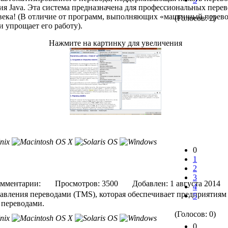
я Java. Эта система предназначена для профессиональных пере
овека! (В отличие от программ, выполняющих «машинный перев
(Голосов: 2)
и упрощает его работу).
Нажмите на картинку для увеличения
0
1
2
3
мментарии:
Просмотров: 3500
Добавлен: 1 августа 2
4
равления переводами (TMS), которая обеспечивает предприятия
5
 переводами.
(Голосов: 0)
0