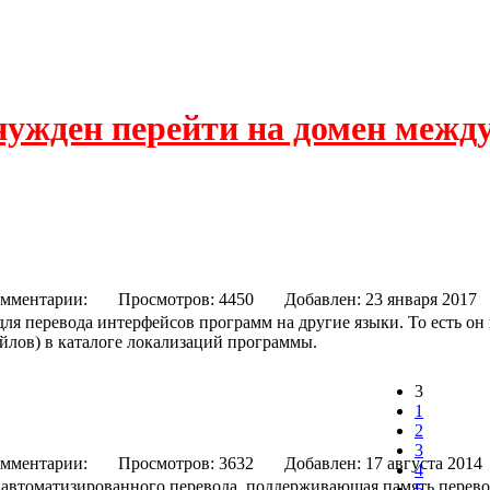
нужден перейти на домен межд
зация)
мментарии:
Просмотров: 4450
Добавлен: 23 января 
я перевода интерфейсов программ на другие языки. То есть он 
айлов) в каталоге локализаций программы.
3
1
2
3
мментарии:
Просмотров: 3632
Добавлен: 17 августа 
4
 автоматизированного перевода, поддерживающая память перево
5