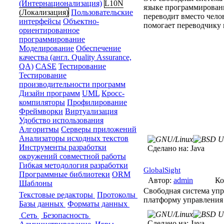
(Интернационализация)
L10N
языке программировани
(Локализация)
Пользовательские
переводит вместо чел
интерфейсы
Объектно-
помогает переводчику 
ориентированное
программирование
Моделирование
Обеспечение
качества (англ. Quality Assurance,
QA)
CASE
Тестирование
Тестирование
производительности программ
Дизайн программ
UML
Кросс-
компиляторы
Профилирование
Фреймворки
Виртуализация
Удобство использования
Алгоритмы
Серверы приложений
Анализаторы исходных текстов
Инструменты разработки
Сделано на:
Java
окружений совместной работы
Гибкая методология разработки
GlobalSight
Программные библиотеки
ORM
Автор:
admin
Ко
Шаблоны
Свободная система уп
Текстовые редакторы
Протоколы
платформу управления
Базы данных
Форматы данных
Сеть
Безопасность
Сделано на:
Java