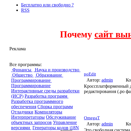
Бесплатно или свободно ?
RSS
Почему
сайт вы
Реклама
L10N (Локали
Все программы:
Финансы
Наука и производство
poEdit
Общество
Образование
Автор:
admin
Ко
Программирование
Программирование
Кроссплатформенный дл
Интерактивные среды разработки
редактирования (.po ф
(ИСР)
Разработка программ
Разработка программного
обеспечения
Сборка программ
Отладчики
Компиляторы
Интерпретаторы
Обслуживание
OmegaT
объектных запросов
Управление
Автор:
admin
Ко
версиями
Генераторы кодов
i18N
Это свободная система