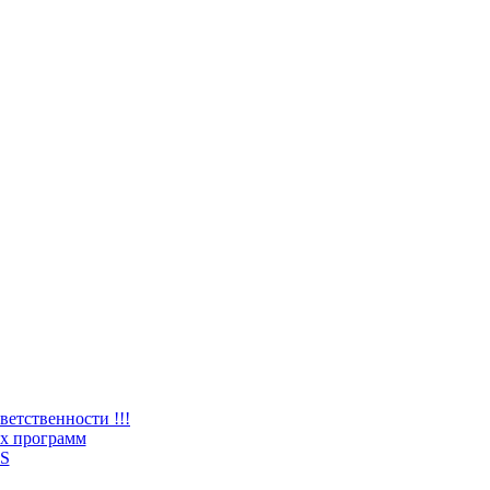
ветственности !!!
х программ
S
2012 –
2026