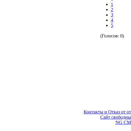
1
2
3
4
5
(Голосов: 0)
Контакты и Отказ от от
©
Сайт свободны
Сделано на
NG CM