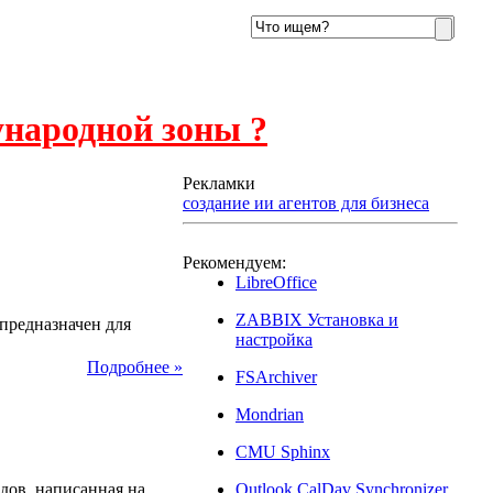
ународной зоны ?
Рекламки
создание ии агентов для бизнеса
Рекомендуем:
LibreOffice
2017
ZABBIX Установка и
предназначен для
настройка
Подробнее »
FSArchiver
Mondrian
CMU Sphinx
2014
дов, написанная на
Outlook CalDav Synchronizer