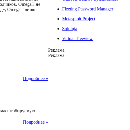
водчиков. OmegaT не
Fleeting Password Manager
од», OmegaT лишь
Metasploit Project
Sqlninja
Virtual Treeview
Реклама
Реклама
Подробнее »
014
м масштабируемую
Подробнее »