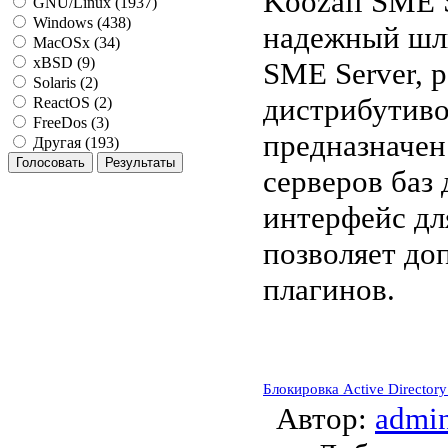
Koozali SME 
GNU/Linux (1937)
Windows (438)
надежный шл
MacOSx (34)
xBSD (9)
SME Server, р
Solaris (2)
дистрибутив
ReactOS (2)
FreeDos (3)
предназначен
Другая (193)
серверов баз
интерфейс дл
позволяет до
плагинов.
Блокировка Active Director
Автор:
admi