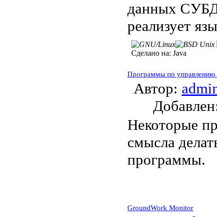
данных СУБД,
реализует я
Сделано на:
Java
Программы по управлению
Автор:
admi
Добавле
Некоторые пр
смысла делат
программы.
GroundWork Monitor