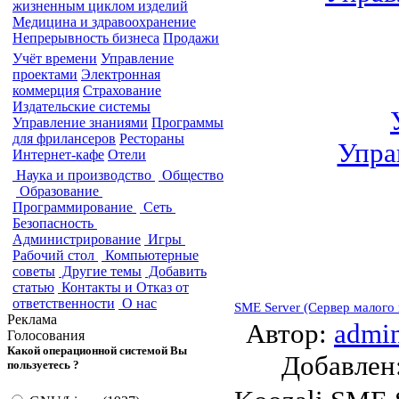
жизненным циклом изделий
Медицина и здравоохранение
Непрерывность бизнеса
Продажи
Учёт времени
Управление
проектами
Электронная
коммерция
Страхование
Издательские системы
Управление знаниями
Программы
для фрилансеров
Рестораны
Упра
Интернет-кафе
Отели
Наука и производство
Общество
Образование
Программирование
Сеть
Безопасность
Администрирование
Игры
Рабочий стол
Компьютерные
советы
Другие темы
Добавить
статью
Контакты и Отказ от
ответственности
О нас
SME Server (Сервер малого 
Реклама
Автор:
admi
Голосования
Какой операционной системой Вы
Добавле
пользуетесь ?