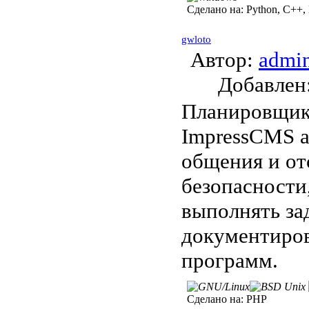
Сделано на:
Python, C++, 
gwloto
Автор:
admi
Добавле
Планировщик 
ImpressCMS a
общения и о
безопасности
выполнять за
документиро
программ.
Сделано на:
PHP