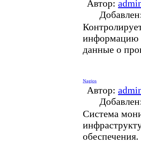
Автор:
admi
Добавле
Контролирует 
информацию в
данные о про
Nagios
Автор:
admi
Добавле
Система мони
инфраструкт
обеспечения.