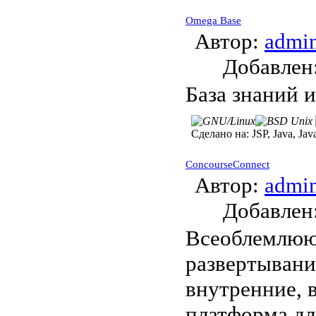
Omega Base
Автор:
admi
Добавле
База знаний 
Сделано на:
JSP, Java, Jav
ConcourseConnect
Автор:
admi
Добавле
Всеоблемлюю
развертывани
внутренние, 
платформа дл