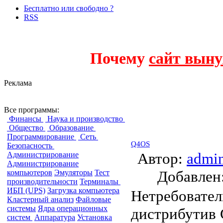
Бесплатно или свободно ?
RSS
Почему
сайт выну
Реклама
Live CD
Все программы:
Финансы
Наука и производство
Общество
Образование
Программирование
Сеть
Q4OS
Безопасность
Автор:
admi
Администрирование
Администрирование
Добавле
компьютеров
Эмуляторы
Тест
производительности
Терминалы
ИБП (UPS)
Загрузка компьютера
Нетребовате
Кластерный анализ
Файловые
системы
Ядра операционных
дистрибутив 
систем
Аппаратура
Установка