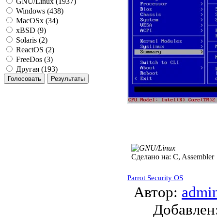
GNU/Linux (1937)
Windows (438)
MacOSx (34)
xBSD (9)
Solaris (2)
ReactOS (2)
FreeDos (3)
Другая (193)
Сделано на:
C, Assembler
Parrot Security OS
Автор:
admi
Добавле