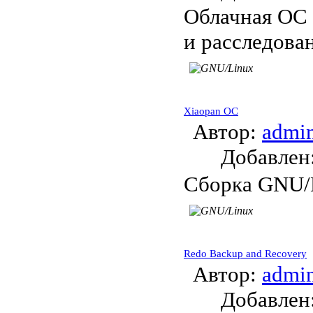
Облачная ОС 
и расследова
Xiaopan ОС
Автор:
admi
Добавле
Сборка GNU/L
Redo Backup and Recovery
Автор:
admi
Добавле