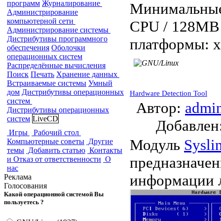
программ
Журналирование
Минимальные
Администрирование
компьютерной сети
CPU / 128MB
Администрирование системы
Дистрибутивы программного
платформы: x8
обеспечения
Оболочки
операционных систем
Распределённые вычисления
Поиск
Печать
Хранение данных
Встраиваемые системы
Умный
дом
Дистрибутивы операционных
Hardware Detection Tool
систем
Автор:
admi
Дистрибутивы операционных
систем
LiveCD
Добавле
Игры
Рабочий стол
Модуль
Sysli
Компьютерные советы
Другие
темы
Добавить статью
Контакты
предназначен
и Отказ от ответственности
О
нас
информации 
Реклама
Голосования
Какой операционной системой Вы
пользуетесь ?