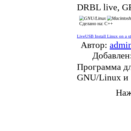
DRBL live, GP
Сделано на:
C++
LiveUSB Install Linux on a st
Автор:
admi
Добавле
Программа дл
GNU/Linux и 
Наж