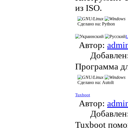
из ISO.
Сделано на:
Python
L
Автор:
admi
Добавле
Программа дл
Сделано на:
AutoIt
Tuxboot
Автор:
admi
Добавле
Tuxboot помог