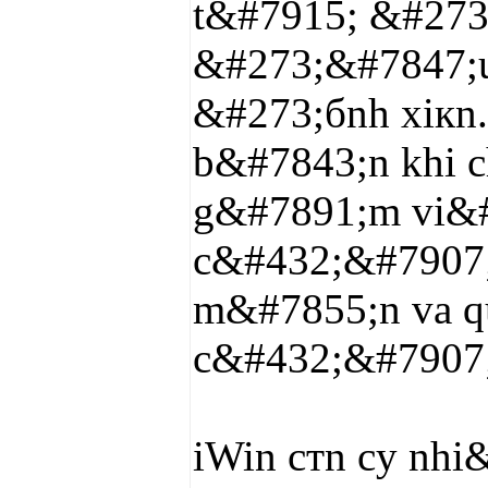
t&#7915; &#273
&#273;&#7847;u
&#273;бnh xiкn
b&#7843;n khi 
g&#7891;m vi&#
c&#432;&#7907;c
m&#7855;n vа qu
c&#432;&#7907;
iWin cтn cу nh