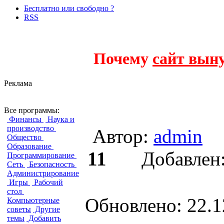
Бесплатно или свободно ?
RSS
Почему
сайт вын
Реклама
Outlook CalDav Synchronize
Все программы:
Финансы
Наука и
производство
Автор:
admin
Общество
Образование
11
Добавле
Программирование
Сеть
Безопасность
Администрирование
Игры
Рабочий
стол
Обновлено: 22.1
Компьютерные
советы
Другие
темы
Добавить