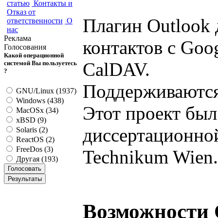
статью
Контакты и
Отказ от
Плагин Outlook 
ответственности
О
нас
Реклама
контактов с Goo
Голосования
Какой операционной
CalDAV.
системой Вы пользуетесь
?
Поддерживаются 
GNU/Linux (1937)
Windows (438)
Этот проект был
MacOSx (34)
xBSD (9)
диссертационной 
Solaris (2)
ReactOS (2)
FreeDos (3)
Technikum Wien.
Другая (193)
Возможности O