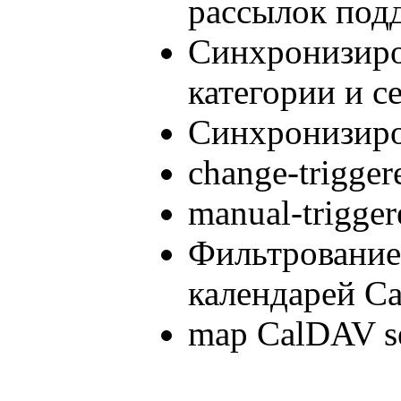
рассылок под
Синхронизиро
категории и с
Синхронизиро
change-trigger
manual-trigger
Фильтрование
календарей Ca
map CalDAV ser