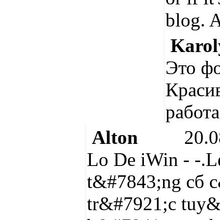
blog. 
Karo
Это ф
Красив
работа
Alton
20.
Lo De iWin - -.
t&#7843;ng cб 
tr&#7921;c tuy