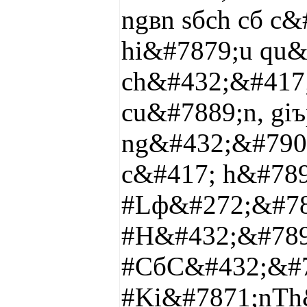
ngвn sбch cб c
hi&#7879;u qu&#
ch&#432;&#417;
cu&#7889;n, giъ
ng&#432;&#7901
c&#417; h&#7897
#Lф&#272;&#78
#H&#432;&#789
#CбC&#432;&#7
#Ki&#7871;nTh