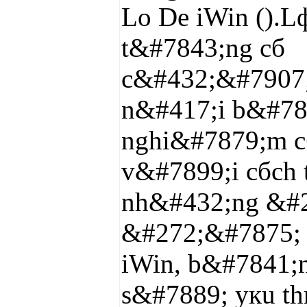
Lo De iWin ().
t&#7843;ng cб
c&#432;&#7907;c
n&#417;i b&#784
nghi&#7879;m c
v&#7899;i cбch
nh&#432;ng &#2
&#272;&#7875; 
iWin, b&#7841;
s&#7889; yкu t