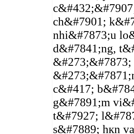
c&#432;&#7907;
ch&#7901; k&#7
nhi&#7873;u lo
d&#7841;ng, t&
&#273;&#7873; 
&#273;&#7871;n
c&#417; b&#784
g&#7891;m vi&#
t&#7927; l&#787
s&#7889; hкn vа