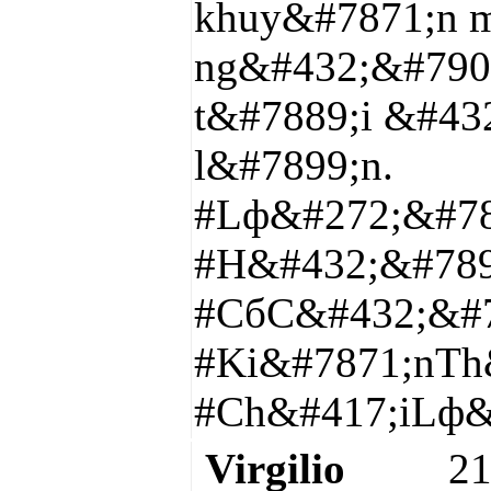
khuy&#7871;n mг
ng&#432;&#7901
t&#7889;i &#432
l&#7899;n.
#Lф&#272;&#78
#H&#432;&#789
#CбC&#432;&#7
#Ki&#7871;nTh
#Ch&#417;iLф&
Virgilio
21