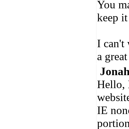
You mak
keep it
I can't
a great
Jona
Hello, 
websit
IE none
portion