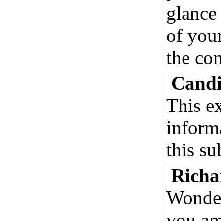
glance
of your
the con
Cand
This ex
inform
this su
Rich
Wonderf
you am