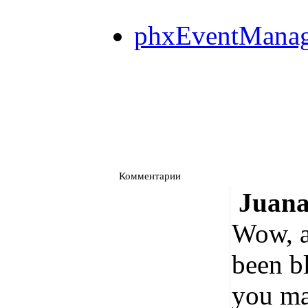
phxEventManag
Комментарии
Juan
Wow, a
been b
you ma