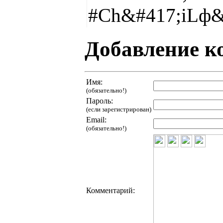
#Ch&#417;iLф&
Добавление к
Имя:
(обязательно!)
Пароль:
(если зарегистрирован)
Email:
(обязательно!)
Комментарий: