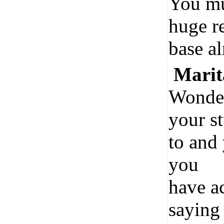
You mu
huge re
base a
Mari
Wonder
your st
to and 
you
have ac
saying