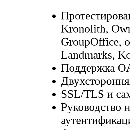
Протестирован
Kronolith, Ow
GroupOffice, 
Landmarks, Ko
Поддержка OA
Двухстороння
SSL/TLS и са
Руководство 
аутентификац