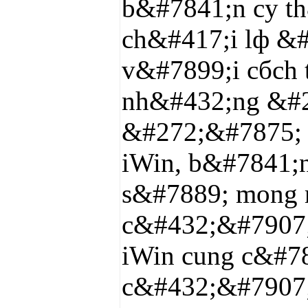
b&#7841;n cу th
ch&#417;i lф &
v&#7899;i cбch
nh&#432;ng &#2
&#272;&#7875; 
iWin, b&#7841;
s&#7889; mong
c&#432;&#7907;
iWin cung c&#7
c&#432;&#7907;