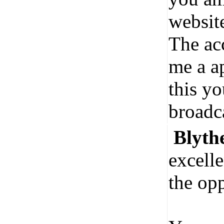
websit
The ac
me a ap
this yo
broadca
Blyth
excell
the opp