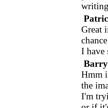
writing
Patri
Great 
chance
I have 
Barr
Hmm is
the im
I'm try
or if it