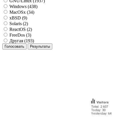
GNU/Linux (1937)
Windows (438)
MacOSx (34)
xBSD (9)
Solaris (2)
ReactOS (2)
FreeDos (3)
Другая (193)
Visitors
Total: 2 607
Today: 30
Yesterday: 64