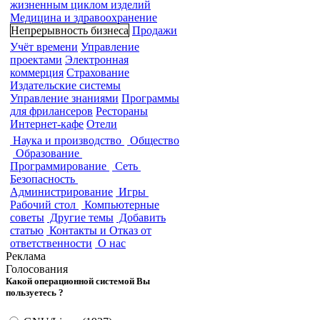
жизненным циклом изделий
Медицина и здравоохранение
Непрерывность бизнеса
Продажи
Учёт времени
Управление
проектами
Электронная
коммерция
Страхование
Издательские системы
Управление знаниями
Программы
для фрилансеров
Рестораны
Интернет-кафе
Отели
Наука и производство
Общество
Образование
Программирование
Сеть
Безопасность
Администрирование
Игры
Рабочий стол
Компьютерные
советы
Другие темы
Добавить
статью
Контакты и Отказ от
ответственности
О нас
Реклама
Голосования
Какой операционной системой Вы
пользуетесь ?