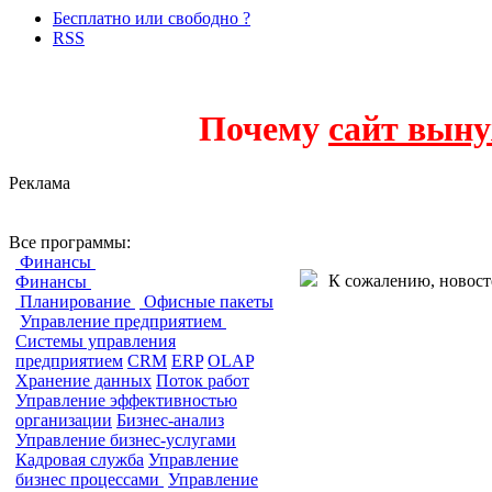
Бесплатно или свободно ?
RSS
Почему
сайт выну
Реклама
Непрерывность 
Все программы:
Финансы
К сожалению, новост
Финансы
Планирование
Офисные пакеты
Управление предприятием
Системы управления
предприятием
CRM
ERP
OLAP
Хранение данных
Поток работ
Управление эффективностью
организации
Бизнес-анализ
Управление бизнес-услугами
Кадровая служба
Управление
бизнес процессами
Управление