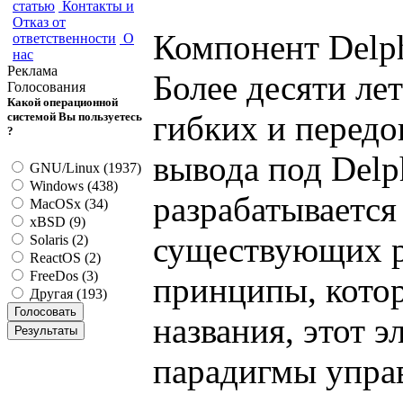
статью
Контакты и
Отказ от
Компонент Delph
ответственности
О
нас
Реклама
Более десяти ле
Голосования
Какой операционной
гибких и передо
системой Вы пользуетесь
?
вывода под Delph
GNU/Linux (1937)
Windows (438)
разрабатывается
MacOSx (34)
xBSD (9)
существующих р
Solaris (2)
ReactOS (2)
FreeDos (3)
принципы, котор
Другая (193)
названия, этот 
парадигмы управ