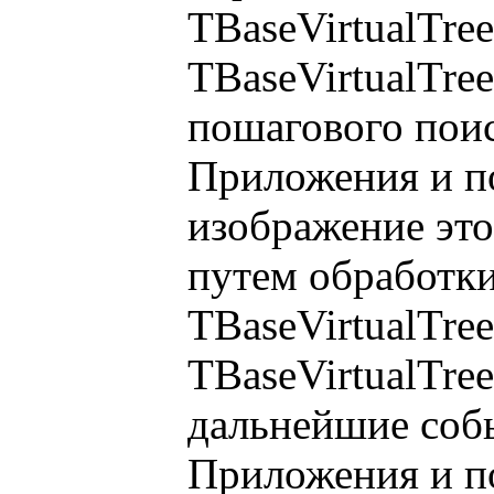
TBaseVirtualTre
TBaseVirtualTre
пошагового поис
Приложения и п
изображение это
путем обработк
TBaseVirtualTre
TBaseVirtualTre
дальнейшие собы
Приложения и по