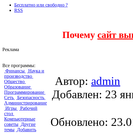
Бесплатно или свободно ?
RSS
Почему
сайт вы
Реклама
Virtual Treeview
Все программы:
Финансы
Наука и
производство
Автор:
admin
Общество
Образование
Добавлен: 23
Программирование
Сеть
Безопасность
Администрирование
Игры
Рабочий
стол
Обновлено: 23.0
Компьютерные
советы
Другие
темы
Добавить