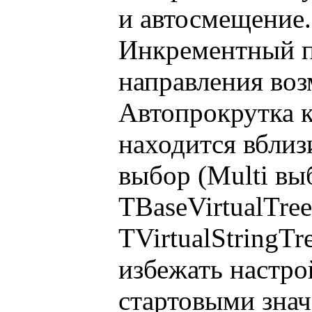
и автосмещение.
Инкрементный п
направления воз
Автопрокрутка к
находится вблиз
выбор (Multi вы
TBaseVirtualTre
TVirtualStringTr
избежать настр
стартовыми зна