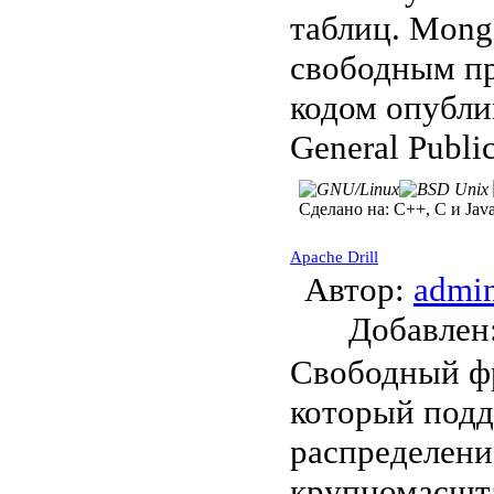
таблиц. Mong
свободным п
кодом опубли
General Publi
Сделано на:
C++, C и Java
Apache Drill
Автор:
admi
Добавле
Свободный ф
который под
распределени
крупномасшта