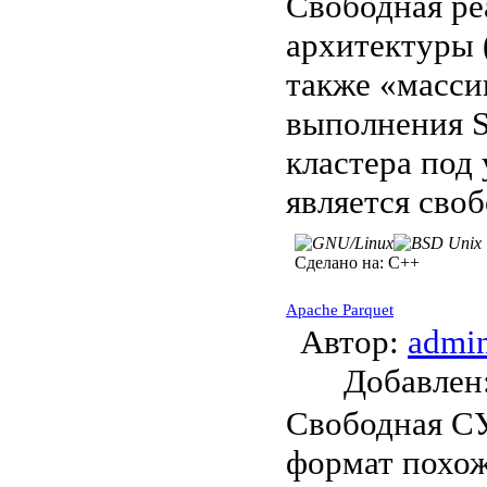
Свободная ре
архитектуры (
также «масси
выполнения S
кластера под
является сво
Сделано на:
C++
Apache Parquet
Автор:
admi
Добавле
Свободная СУ
формат похо