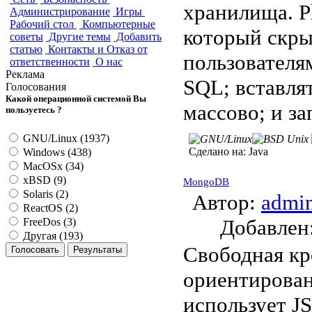
хранилища. P
Администрирование
Игры
Рабочий стол
Компьютерные
который скры
советы
Другие темы
Добавить
статью
Контакты и Отказ от
пользователям
ответственности
О нас
Реклама
SQL; вставлят
Голосования
Какой операционной системой Вы
массово; и з
пользуетесь ?
GNU/Linux (1937)
Сделано на:
Java
Windows (438)
MacOSx (34)
xBSD (9)
MongoDB
Solaris (2)
Автор:
admi
ReactOS (2)
Добавле
FreeDos (3)
Другая (193)
Свободная кр
ориентирова
использует J