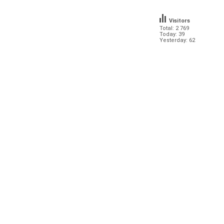
Visitors
Total: 2 769
Today: 39
Yesterday: 62