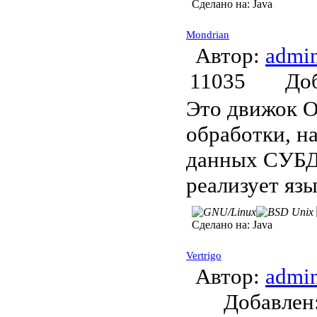
Сделано на:
Java
Mondrian
Автор:
admi
11035
До
Это движок O
обработки, н
данных СУБД,
реализует я
Сделано на:
Java
Vertrigo
Автор:
admi
Добавле