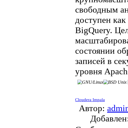
свободным ан
доступен как
BigQuery. Це
масштабирова
состоянии об
записей в сек
уровня Apach
Cloudera Impala
Автор:
admi
Добавле