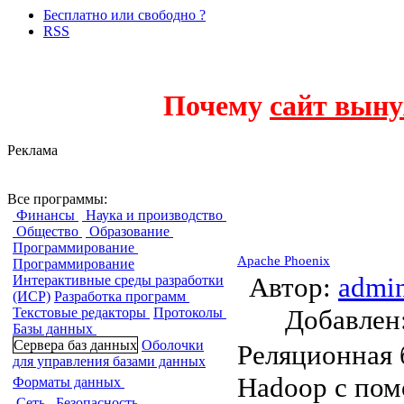
Бесплатно или свободно ?
RSS
Почему
сайт выну
Реклама
Сервера баз дан
Все программы:
Финансы
Наука и производство
Общество
Образование
Программирование
Apache Phoenix
Программирование
Автор:
admi
Интерактивные среды разработки
(ИСР)
Разработка программ
Добавле
Текстовые редакторы
Протоколы
Базы данных
Сервера баз данных
Оболочки
Реляционная 
для управления базами данных
Hadoop с пом
Форматы данных
Сеть
Безопасность