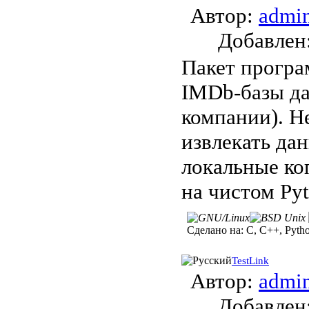
Автор:
admi
Добавле
Пакет програ
IMDb-базы да
компании). Н
извлекать да
локальные ко
на чистом Py
Сделано на:
C, C++, Pyth
TestLink
Автор:
admi
Добавле