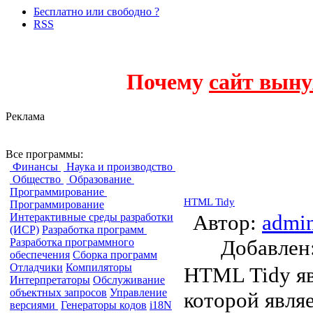
Бесплатно или свободно ?
RSS
Почему
сайт выну
Реклама
Обеспечение кач
Все программы:
Финансы
Наука и производство
Общество
Образование
Программирование
HTML Tidy
Программирование
Автор:
admi
Интерактивные среды разработки
(ИСР)
Разработка программ
Добавле
Разработка программного
обеспечения
Сборка программ
Отладчики
Компиляторы
HTML Tidy яв
Интерпретаторы
Обслуживание
объектных запросов
Управление
которой явля
версиями
Генераторы кодов
i18N