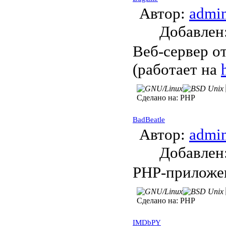
Автор:
admi
Добавле
Веб-сервер о
(работает на
Сделано на:
PHP
BadBeatle
Автор:
admi
Добавле
PHP-приложен
Сделано на:
PHP
IMDbPY