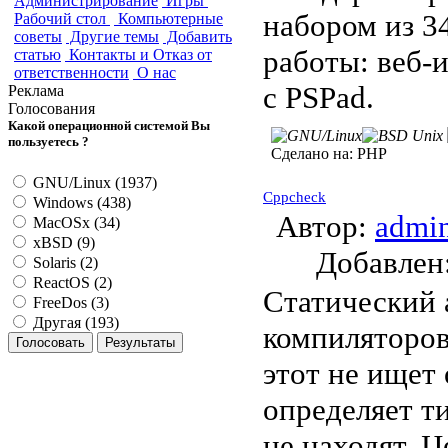
Администрирование
Игры
набором из 34
Рабочий стол
Компьютерные
советы
Другие темы
Добавить
работы: веб-
статью
Контакты и Отказ от
ответственности
О нас
с PSPad.
Реклама
Голосования
Какой операционной системой Вы
пользуетесь ?
Сделано на:
PHP
GNU/Linux (1937)
Cppcheck
Windows (438)
Автор:
admi
MacOSx (34)
xBSD (9)
Добавле
Solaris (2)
ReactOS (2)
Статический 
FreeDos (3)
Другая (193)
компиляторов
этот не ищет
определяет т
не находят. 