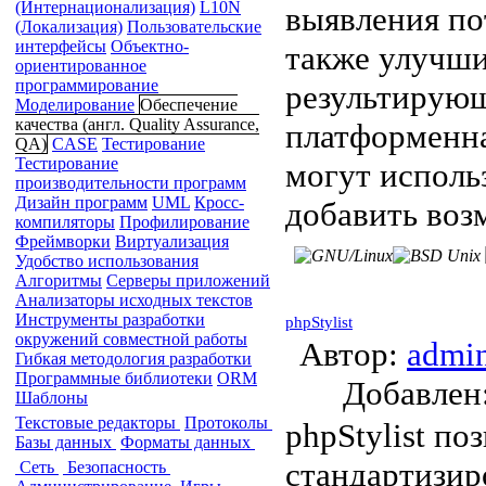
(Интернационализация)
L10N
выявления п
(Локализация)
Пользовательские
интерфейсы
Объектно-
также улучши
ориентированное
программирование
результирующ
Моделирование
Обеспечение
качества (англ. Quality Assurance,
платформенна
QA)
CASE
Тестирование
Тестирование
могут исполь
производительности программ
Дизайн программ
UML
Кросс-
добавить воз
компиляторы
Профилирование
Фреймворки
Виртуализация
Удобство использования
Алгоритмы
Серверы приложений
Анализаторы исходных текстов
Инструменты разработки
phpStylist
окружений совместной работы
Автор:
admi
Гибкая методология разработки
Программные библиотеки
ORM
Добавле
Шаблоны
Текстовые редакторы
Протоколы
phpStylist по
Базы данных
Форматы данных
стандартизир
Сеть
Безопасность