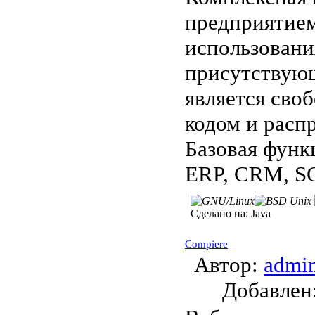
предприятием
использовани
присутствующ
является сво
кодом и расп
Базовая функ
ERP, CRM, S
Сделано на:
Java
Compiere
Автор:
admi
Добавле