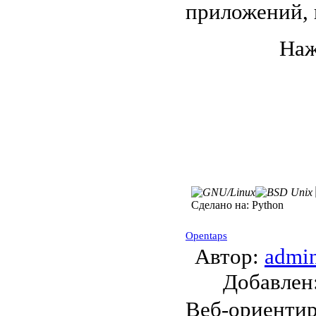
приложений, 
Наж
Сделано на:
Python
Opentaps
Автор:
admi
Добавле
Веб-ориенти