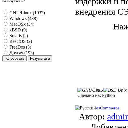
издержки и п
пользуетесь ?
внедрения СЭ
GNU/Linux (1937)
Windows (438)
Наж
MacOSx (34)
xBSD (9)
Solaris (2)
ReactOS (2)
FreeDos (3)
Другая (193)
Сделано на:
Python
osCommerce
Автор:
admi
Добавле