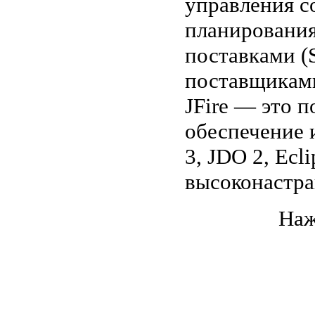
управления с
планирования
поставками (
поставщикам
JFire — это 
обеспечение 
3, JDO 2, Ecl
высоконастр
Наж