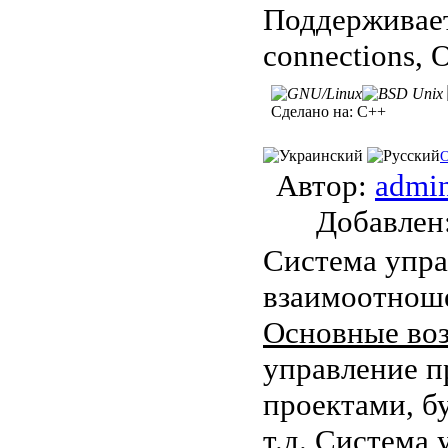
Поддерживает
connections,
Сделано на:
C++
Автор:
admi
Добавле
Система упра
взаимоотноше
Основные во
управление п
проектами, б
т.д. Система