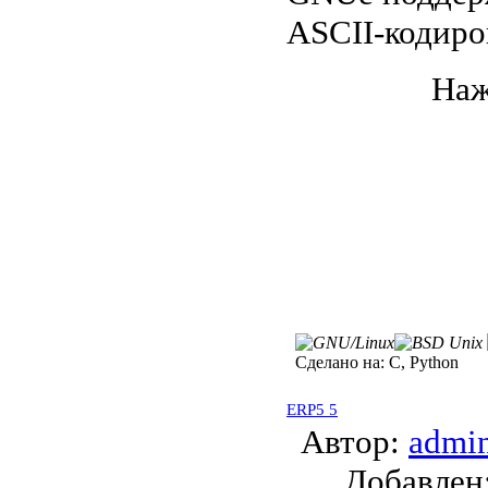
ASCII-кодиро
Наж
Сделано на:
C, Python
ERP5 5
Автор:
admi
Добавле