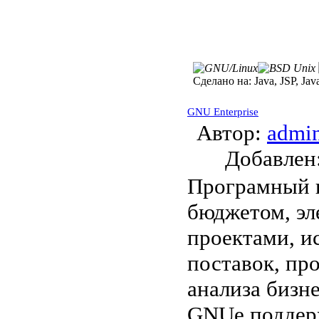
Сделано на:
Java, JSP, Jav
GNU Enterprise
Автор:
admi
Добавле
Програмный п
бюджетом, эл
проектами, и
поставок, пр
анализа бизн
GNUe поддер