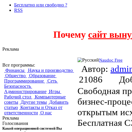
Бесплатно или свободно ?
RSS
Почему
сайт выну
Реклама
Naudoc Free
Все программы:
Автор:
admi
Финансы
Наука и производство
Общество
Образование
21086
До
Программирование
Сеть
Безопасность
Свободная пр
Администрирование
Игры
Рабочий стол
Компьютерные
бизнес-проце
советы
Другие темы
Добавить
статью
Контакты и Отказ от
открытым исх
ответственности
О нас
Реклама
Бесплатная С
Голосования
Какой операционной системой Вы