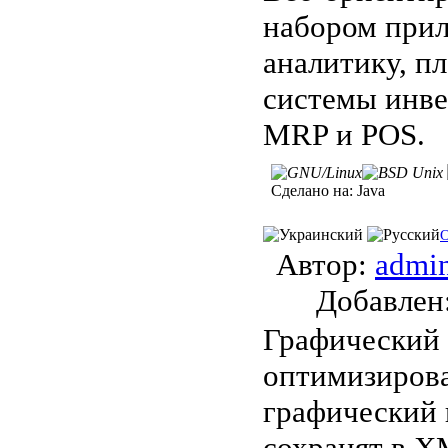
набором прил
аналитику, п
системы инве
MRP и POS.
Сделано на:
Java
Автор:
admi
Добавле
Графический 
оптимизиров
графический 
сохранят в X