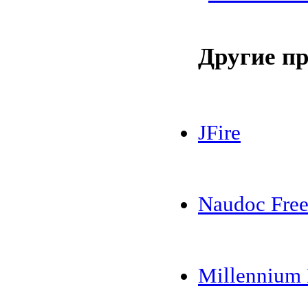
Другие п
JFire
Naudoc Fre
Millennium