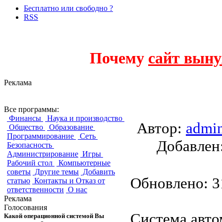
Бесплатно или свободно ?
RSS
Почему
сайт выну
Реклама
E/AS
Все программы:
Финансы
Наука и производство
Автор:
admi
Общество
Образование
Программирование
Сеть
Добавле
Безопасность
Администрирование
Игры
Рабочий стол
Компьютерные
советы
Другие темы
Добавить
Обновлено: 31
статью
Контакты и Отказ от
ответственности
О нас
Реклама
Голосования
Система авто
Какой операционной системой Вы