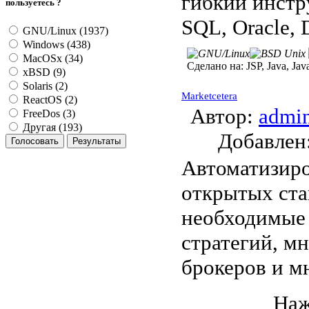
гибкий инстр
пользуетесь ?
SQL, Oracle,
GNU/Linux (1937)
Windows (438)
MacOSx (34)
Сделано на:
JSP, Java, Jav
xBSD (9)
Solaris (2)
Marketcetera
ReactOS (2)
Автор:
admi
FreeDos (3)
Другая (193)
Добавле
Автоматизиро
открытых ста
необходимые 
стратегий, мн
брокеров и м
Наж