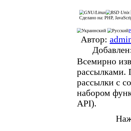
Сделано на:
PHP, JavaScri
P
Автор:
admi
Добавле
Всемирно изв
рассылками. 
рассылки с с
набором функц
API).
Наж