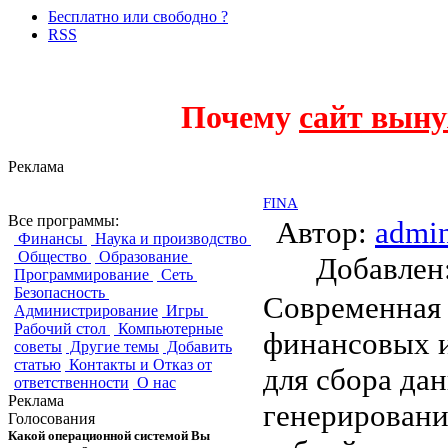
Бесплатно или свободно ?
RSS
Почему
сайт выну
Реклама
FINA
Все программы:
Автор:
admi
Финансы
Наука и производство
Общество
Образование
Добавле
Программирование
Сеть
Безопасность
Современная
Администрирование
Игры
Рабочий стол
Компьютерные
финансовых и
советы
Другие темы
Добавить
статью
Контакты и Отказ от
для сбора да
ответственности
О нас
Реклама
генерировани
Голосования
Какой операционной системой Вы