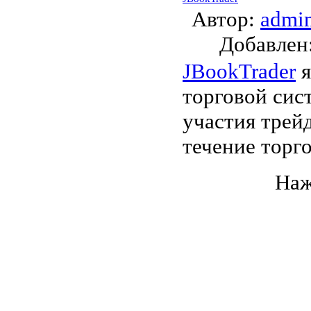
Автор:
admi
Добавле
JBookTrader
я
торговой сис
участия трей
течение торго
Наж