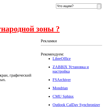
ународной зоны ?
Рекламки
Рекомендуем:
12
LibreOffice
ZABBIX Установка и
настройка
кран, графический
ных.
FSArchiver
Mondrian
CMU Sphinx
Outlook CalDav Synchronizer