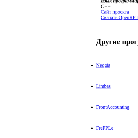
Язык программи
C++
Сайт проекта
Скачать OpenRPT
Другие про
Neogia
Limbas
FrontAccounting
FrePPLe