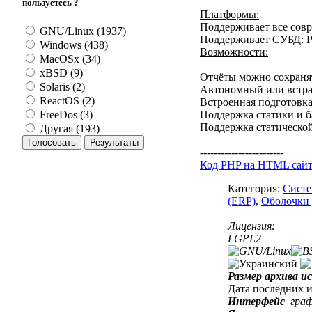
пользуетесь ?
Платформы:
Поддерживает все сов
GNU/Linux (1937)
Поддерживает СУБД: Po
Windows (438)
Возможности:
MacOSx (34)
xBSD (9)
Отчёты можно сохранят
Solaris (2)
Автономный или встр
ReactOS (2)
Встроенная подготовка 
Поддержка статики и б
FreeDos (3)
Поддержка статической
Другая (193)
------------------------
Код PHP на HTML сай
Категория:
Систе
(ERP)
,
Оболочки 
Лицензия:
LGPL2
Размер архива и
Дата последних 
Интерфейс
гра