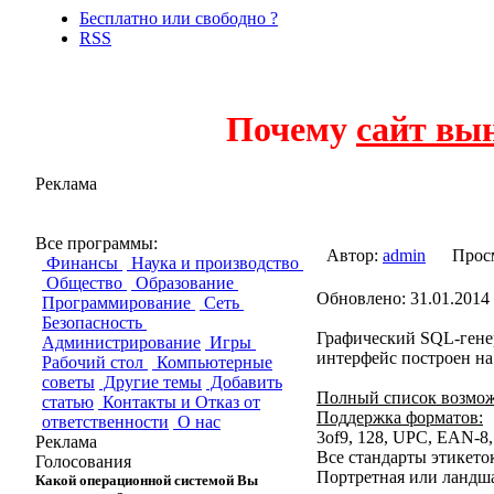
Бесплатно или свободно ?
RSS
Почему
сайт вы
Реклама
OpenRPT
Все программы:
Автор:
admin
Прос
Финансы
Наука и производство
Общество
Образование
Обновлено: 31.01.2014 
Программирование
Сеть
Безопасность
Графический SQL-гене
Администрирование
Игры
интерфейс построен на
Рабочий стол
Компьютерные
советы
Другие темы
Добавить
Полный список возмо
статью
Контакты и Отказ от
Поддержка форматов:
ответственности
О нас
3of9, 128, UPC, EAN-8, 
Реклама
Все стандарты этикето
Голосования
Портретная или ландш
Какой операционной системой Вы