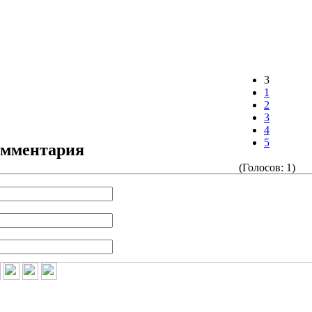
3
1
2
3
4
5
омментария
(Голосов: 1)