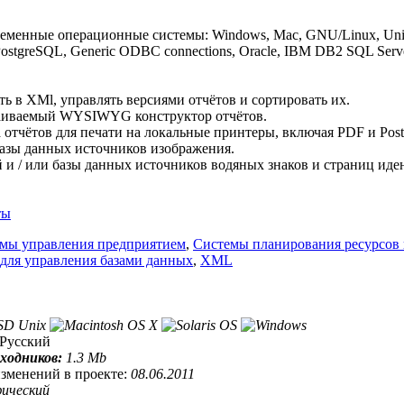
ременные операционные системы: Windows, Mac, GNU/Linux, Uni
stgreSQL, Generic ODBC connections, Oracle, IBM DB2 SQL Serv
ь в XMl, управлять версиями отчётов и сортировать их.
аиваемый WYSIWYG конструктор отчётов.
отчётов для печати на локальные принтеры, включая PDF и PostS
азы данных источников изображения.
 и / или базы данных источников водяных знаков и страниц иде
ты
мы управления предприятием
,
Системы планирования ресурсов
для управления базами данных
,
XML
сходников:
1.3 Mb
изменений в проекте:
08.06.2011
фический