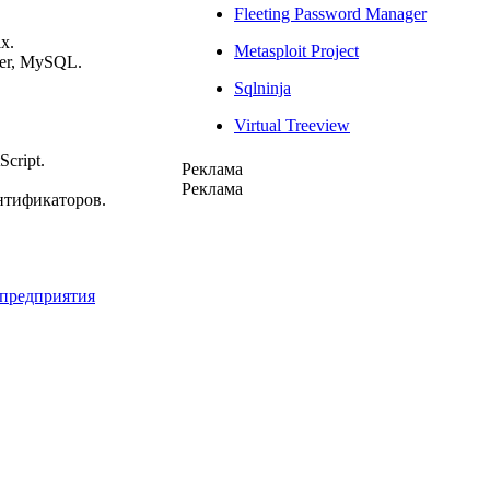
Fleeting Password Manager
x.
Metasploit Project
er, MySQL.
Sqlninja
Virtual Treeview
cript.
Реклама
Реклама
нтификаторов.
 предприятия