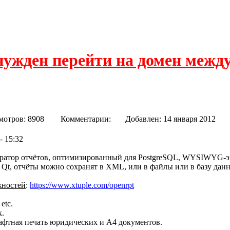
нужден перейти на домен межд
мотров: 8908
Комментарии:
Добавлен: 14 января 20
- 15:32
ратор отчётов, оптимизированный для PostgreSQL, WYSIWYG-э
 Qt, отчёты можно сохранят в XML, или в файлы или в базу дан
жностей
:
https://www.xtuple.com/openrpt
etc.
к.
афтная печать юридических и A4 документов.