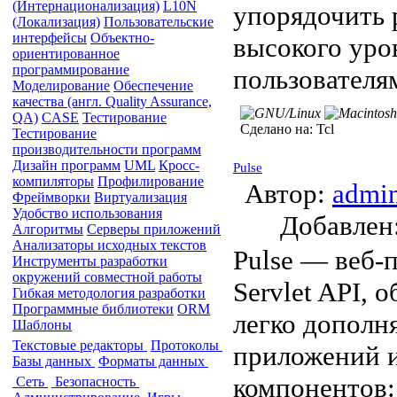
(Интернационализация)
L10N
упорядочить 
(Локализация)
Пользовательские
интерфейсы
Объектно-
высокого уро
ориентированное
программирование
пользователя
Моделирование
Обеспечение
качества (англ. Quality Assurance,
QA)
CASE
Тестирование
Сделано на:
Tcl
Тестирование
производительности программ
Дизайн программ
UML
Кросс-
Pulse
компиляторы
Профилирование
Автор:
admi
Фреймворки
Виртуализация
Удобство использования
Добавле
Алгоритмы
Серверы приложений
Анализаторы исходных текстов
Pulse — веб-п
Инструменты разработки
окружений совместной работы
Servlet API,
Гибкая методология разработки
Программные библиотеки
ORM
легко дополн
Шаблоны
Текстовые редакторы
Протоколы
приложений и
Базы данных
Форматы данных
компонентов:
Сеть
Безопасность