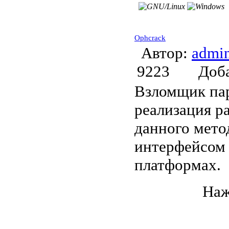
Ophcrack
Автор:
admi
9223
Доб
Взломщик па
реализация р
данного мето
интерфейсом 
платформах.
Наж