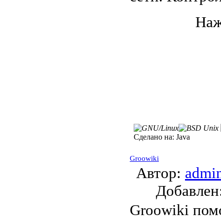
Наж
Сделано на:
Java
Groowiki
Автор:
admi
Добавле
Groowiki пом