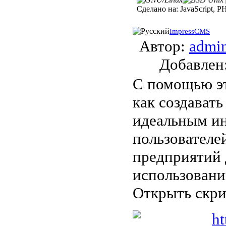
Сделано на:
JavaScript, P
ImpressCMS
Автор:
admi
Добавле
С помощью эт
как создават
идеальным ин
пользователе
предприятий 
использовани
Открыть скр