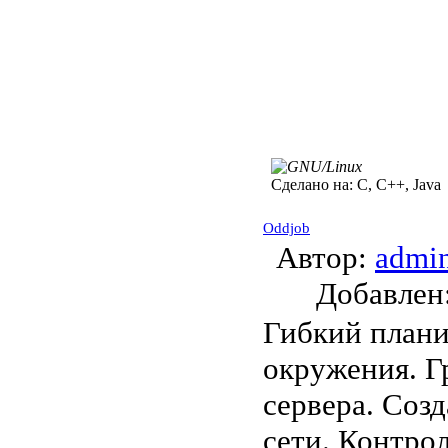
Сделано на:
C, C++, Java
Oddjob
Автор:
admi
Добавле
Гибкий плани
окружения. Г
сервера. Соз
сети. Контрол