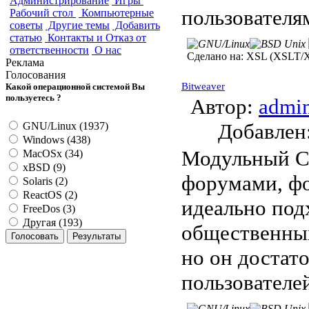
Администрирование
Игры
пользователя
Рабочий стол
Компьютерные
советы
Другие темы
Добавить
статью
Контакты и Отказ от
ответственности
О нас
Сделано на:
XSL (XSLT/XP
Реклама
Голосования
Bitweaver
Какой операционной системой Вы
пользуетесь ?
Автор:
admi
Добавле
GNU/Linux (1937)
Windows (438)
Модульный CM
MacOSx (34)
xBSD (9)
форумами, фо
Solaris (2)
ReactOS (2)
идеально под
FreeDos (3)
Другая (193)
общественных
но он достат
пользователе