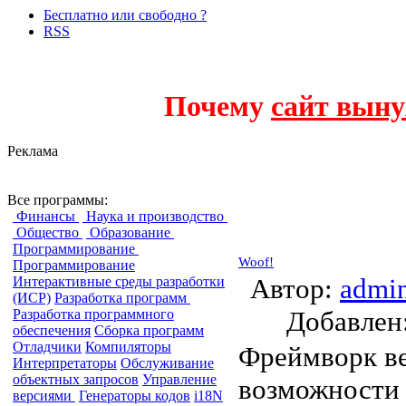
Бесплатно или свободно ?
RSS
Почему
сайт выну
Реклама
Фреймворки
Все программы:
Финансы
Наука и производство
Общество
Образование
Программирование
Woof!
Программирование
Автор:
admi
Интерактивные среды разработки
(ИСР)
Разработка программ
Добавле
Разработка программного
обеспечения
Сборка программ
Отладчики
Компиляторы
Фреймворк ве
Интерпретаторы
Обслуживание
объектных запросов
Управление
возможности 
версиями
Генераторы кодов
i18N