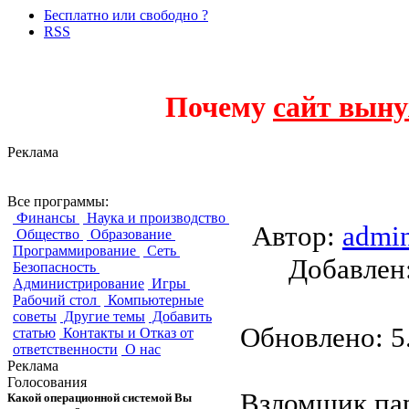
Бесплатно или свободно ?
RSS
Почему
сайт выну
Реклама
Ophcrack
Все программы:
Финансы
Наука и производство
Автор:
admi
Общество
Образование
Программирование
Сеть
Добавле
Безопасность
Администрирование
Игры
Рабочий стол
Компьютерные
советы
Другие темы
Добавить
Обновлено: 5.
статью
Контакты и Отказ от
ответственности
О нас
Реклама
Голосования
Взломщик па
Какой операционной системой Вы