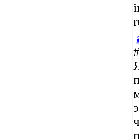
i
r
м
э
ч