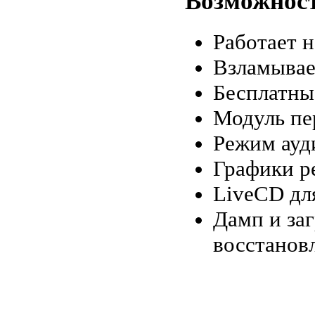
Возможнос
Работает н
Взламыва
Бесплатные
Модуль пе
Режим ауди
Графики ре
LiveCD дл
Дамп и за
восстановл