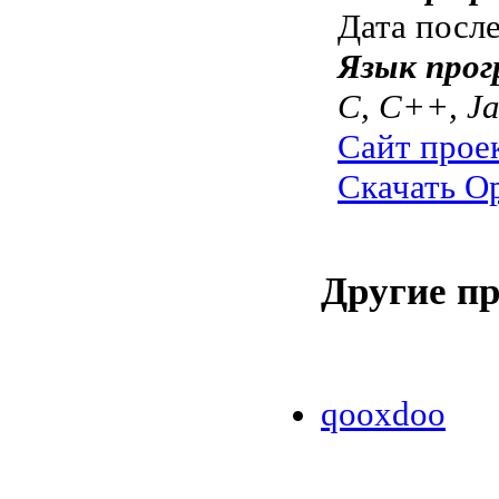
Дата посл
Язык прог
C, C++, J
Сайт прое
Скачать Op
Другие п
qooxdoo