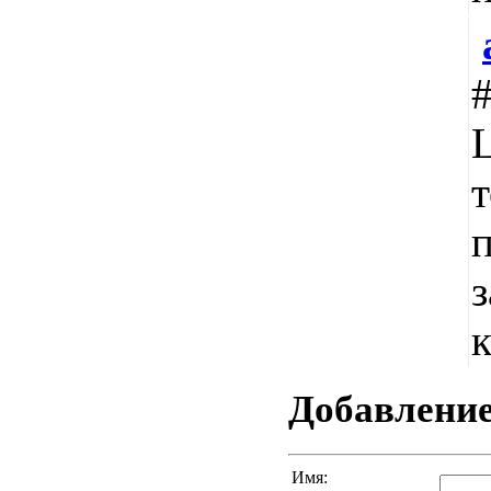
L
т
п
з
Добавлени
Имя: