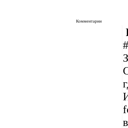
Комментарии
З
г
И
в