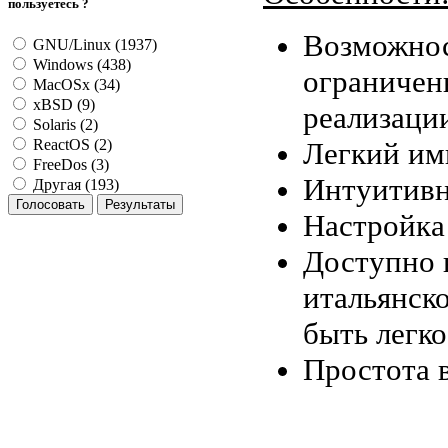
пользуетесь ?
Возможнос
GNU/Linux (1937)
Windows (438)
ограничен
MacOSx (34)
xBSD (9)
реализации
Solaris (2)
Легкий имп
ReactOS (2)
FreeDos (3)
Интуитивн
Другая (193)
Настройка
Доступно 
итальянск
быть легко
Простота в