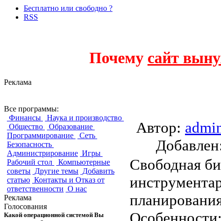
Бесплатно или свободно ?
RSS
Почему
сайт выну
Реклама
FrePPLe
Все программы:
Финансы
Наука и производство
Автор:
admi
Общество
Образование
Программирование
Сеть
Добавле
Безопасность
Администрирование
Игры
Свободная би
Рабочий стол
Компьютерные
советы
Другие темы
Добавить
инструментар
статью
Контакты и Отказ от
ответственности
О нас
планирования
Реклама
Голосования
Особенности
Какой операционной системой Вы