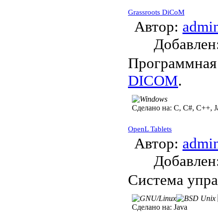
Grassroots DiCoM
Автор:
admi
Добавле
Программная 
DICOM
.
Сделано на:
C, C#, C++, J
OpenL Tablets
Автор:
admi
Добавле
Система упра
Сделано на:
Java