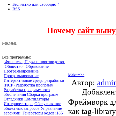
Бесплатно или свободно ?
RSS
Почему
сайт выну
Реклама
Фреймворки
Все программы:
Финансы
Наука и производство
Общество
Образование
Программирование
Makumba
Программирование
Автор:
admi
Интерактивные среды разработки
(ИСР)
Разработка программ
Добавле
Разработка программного
обеспечения
Сборка программ
Отладчики
Компиляторы
Фреймворк дл
Интерпретаторы
Обслуживание
объектных запросов
Управление
как tag-library
версиями
Генераторы кодов
i18N