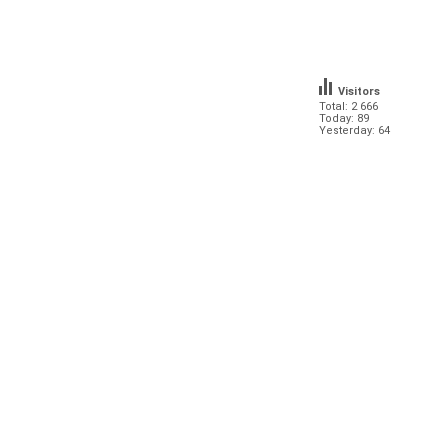
Visitors
Total: 2 666
Today: 89
Yesterday: 64