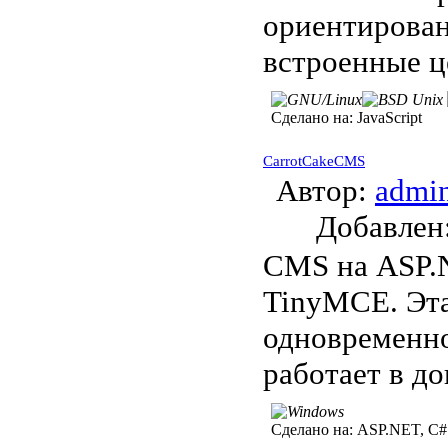
ориентирова
встроенные ц
Сделано на:
JavaScript
CarrotCakeCMS
Автор:
admi
Добавле
CMS на ASP.N
TinyMCE. Эта
одновременн
работает в до
Сделано на:
ASP.NET, C#