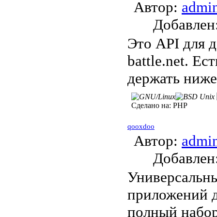
Автор:
admi
Добавле
Это API для д
battle.net. Е
держать ниже
Сделано на:
PHP
qooxdoo
Автор:
admi
Добавле
Универсальны
приложений д
полный набор