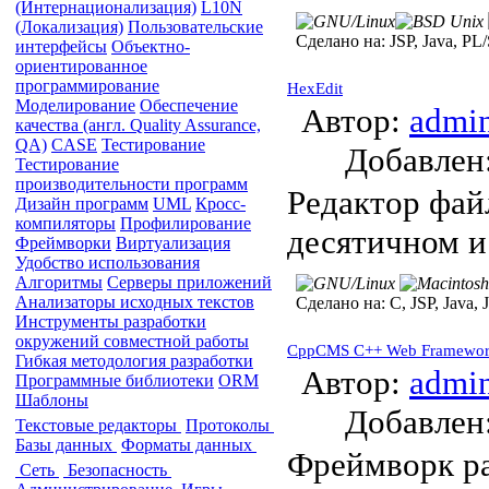
(Интернационализация)
L10N
(Локализация)
Пользовательские
Сделано на:
JSP, Java, PL
интерфейсы
Объектно-
ориентированное
программирование
HexEdit
Моделирование
Обеспечение
Автор:
admi
качества (англ. Quality Assurance,
QA)
CASE
Тестирование
Добавле
Тестирование
производительности программ
Редактор фай
Дизайн программ
UML
Кросс-
компиляторы
Профилирование
десятичном и
Фреймворки
Виртуализация
Удобство использования
Алгоритмы
Серверы приложений
Анализаторы исходных текстов
Сделано на:
C, JSP, Java, 
Инструменты разработки
окружений совместной работы
CppCMS C++ Web Framewo
Гибкая методология разработки
Автор:
admi
Программные библиотеки
ORM
Шаблоны
Добавле
Текстовые редакторы
Протоколы
Базы данных
Форматы данных
Фреймворк ра
Сеть
Безопасность