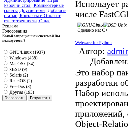
Администрирование
Игры
Использует р
Рабочий стол
Компьютерные
советы
Другие темы
Добавить
числе FastCG
статью
Контакты и Отказ от
ответственности
О нас
Реклама
Сделано на:
C++
Голосования
Какой операционной системой Вы
пользуетесь ?
Webware for Python
Автор:
admi
GNU/Linux (1937)
Windows (438)
Добавле
MacOSx (34)
xBSD (9)
Это набор па
Solaris (2)
разработки о
ReactOS (2)
FreeDos (3)
Набор исполь
Другая (193)
проектирован
приложений, с
Object-Relati