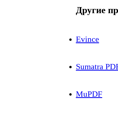
Другие п
Evince
Sumatra PD
MuPDF