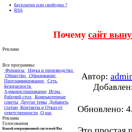
Бесплатно или свободно ?
RSS
Почему
сайт выну
Реклама
PdfViewer
Все программы:
Финансы
Наука и производство
Автор:
admi
Общество
Образование
Программирование
Сеть
Добавле
Безопасность
Администрирование
Игры
Рабочий стол
Компьютерные
советы
Другие темы
Добавить
Обновлено: 4.
статью
Контакты и Отказ от
ответственности
О нас
Реклама
Голосования
Это простая 
Какой операционной системой Вы