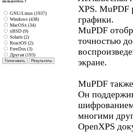
пользуетесь ?
XPS. MuPDF р
GNU/Linux (1937)
графики.
Windows (438)
MacOSx (34)
MuPDF отобра
xBSD (9)
Solaris (2)
точностью до
ReactOS (2)
воспроизведе
FreeDos (3)
Другая (193)
экране.
MuPDF также 
Он поддержив
шифрованием,
многими друг
OpenXPS док