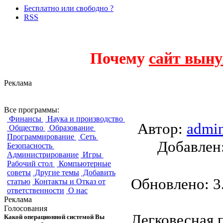
Бесплатно или свободно ?
RSS
Почему
сайт выну
Реклама
MuPDF
Все программы:
Финансы
Наука и производство
Автор:
admi
Общество
Образование
Программирование
Сеть
Добавле
Безопасность
Администрирование
Игры
Рабочий стол
Компьютерные
советы
Другие темы
Добавить
Обновлено: 3.
статью
Контакты и Отказ от
ответственности
О нас
Реклама
Голосования
Легковесная 
Какой операционной системой Вы