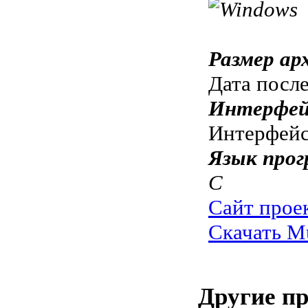
Размер ар
Дата посл
Интерфей
Интерфе
Язык прог
C
Сайт прое
Скачать M
Другие п