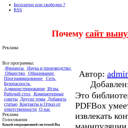
Бесплатно или свободно ?
RSS
Почему
сайт выну
Реклама
Apache PDFBox
Все программы:
Финансы
Наука и производство
Автор:
admi
Общество
Образование
Программирование
Сеть
Добавле
Безопасность
Администрирование
Игры
Это библиоте
Рабочий стол
Компьютерные
советы
Другие темы
Добавить
PDFBox умеет
статью
Контакты и Отказ от
ответственности
О нас
извлекать ко
Реклама
Голосования
манипуляции 
Какой операционной системой Вы