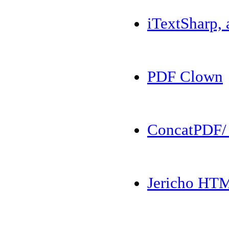
iTextSharp, 
PDF Clown
ConcatPDF/
Jericho HTM