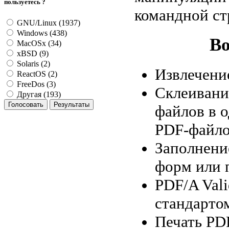
пользуетесь ?
командной ст
GNU/Linux (1937)
Windows (438)
Во
MacOSx (34)
xBSD (9)
Solaris (2)
Извлечение
ReactOS (2)
FreeDos (3)
Склеивани
Другая (193)
файлов в о
PDF-файло
Заполнени
форм или 
PDF/A Vali
стандарто
Печать PD