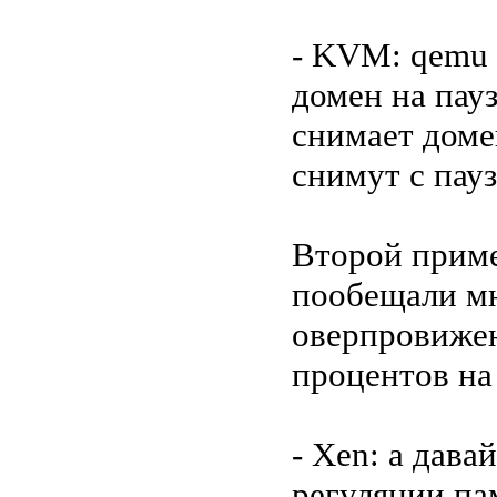
- KVM: qemu 
домен на пауз
снимает доме
снимут с пауз
Второй приме
пообещали мно
оверпровижен
процентов на 
- Xen: а дава
регуляции па