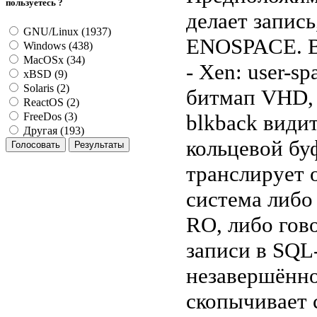
пользуетесь ?
делает запись
GNU/Linux (1937)
ENOSPACE. В
Windows (438)
MacOSx (34)
- Xen: user-s
xBSD (9)
Solaris (2)
битмап VHD, 
ReactOS (2)
blkback видит
FreeDos (3)
Другая (193)
кольцевой буф
транслирует 
система либо
RO, либо гов
записи в SQL
незавершённо
скопычивает 