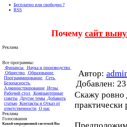
Бесплатно или свободно ?
RSS
Почему
сайт выну
Реклама
KVM vs Xen
Все программы:
Финансы
Наука и производство
Автор:
admi
Общество
Образование
Программирование
Сеть
Добавлен:
Безопасность
Администрирование
Игры
Скажу ровно 
Рабочий стол
Компьютерные
советы
Другие темы
Добавить
практически 
статью
Контакты и Отказ от
ответственности
О нас
Реклама
Голосования
Предположим,
Какой операционной системой Вы