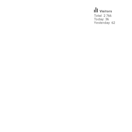
Visitors
Total: 2 766
Today: 36
Yesterday: 62