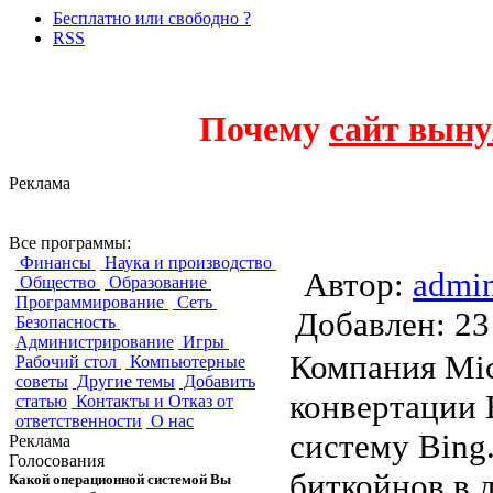
Бесплатно или свободно ?
RSS
Почему
сайт выну
Реклама
Microsoft добавил
Все программы:
Финансы
Наука и производство
Автор:
admi
Общество
Образование
Программирование
Сеть
Добавлен:
Безопасность
Администрирование
Игры
Компания Mic
Рабочий стол
Компьютерные
советы
Другие темы
Добавить
конвертации 
статью
Контакты и Отказ от
ответственности
О нас
систему Bing.
Реклама
Голосования
биткойнов в 
Какой операционной системой Вы