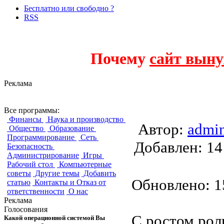
Бесплатно или свободно ?
RSS
Почему
сайт выну
Реклама
Сервер групповой
Все программы:
Финансы
Наука и производство
Автор:
admi
Общество
Образование
Программирование
Сеть
Добавлен:
Безопасность
Администрирование
Игры
Рабочий стол
Компьютерные
советы
Другие темы
Добавить
Обновлено: 15
статью
Контакты и Отказ от
ответственности
О нас
Реклама
Голосования
С ростом рол
Какой операционной системой Вы