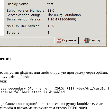
шения
 запустив glxgears или любую другую программу через optirun:
n -vv --debug bush
бки:
cess secondary GPU - error: [XORG] (EE) /dev/dri/card0: 
because fallback start is disabled.
е, добавлен ли текущий пользователь в группу bumblebee, если не
nf.nvidia и раскомментируйте там строку PCI:01:00:0