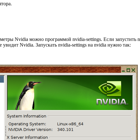
ятора.
тры Nvidia можно программой nvidia-settings. Если запустить nvi
видит Nvidia. Запускать nvidia-settings на nvidia нужно так: