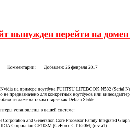
йт вынужден перейти на домен
- гибридная графика Intel-Nvidia
671
Комментарии:
Добавлен: 26 февраля 2017
 -Nvidia на примере ноутбука FUJITSU LIFEBOOK N532 (Serial 
тво не предназначено для конкретных ноутбуков или видеоадапте
обности даже на таком старье как Debian Stable
аптеры установлены в вашей системе:
l Corporation 2nd Generation Core Processor Family Integrated Graphi
NVIDIA Corporation GF108M [GeForce GT 620M] (rev a1)