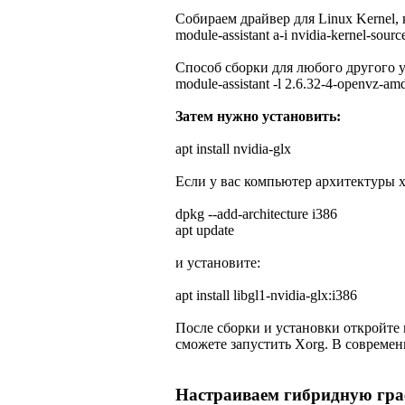
Собираем драйвер для Linux Kernel, 
module-assistant a-i nvidia-kernel-sourc
Способ сборки для любого другого у
module-assistant -l 2.6.32-4-openvz-amd
Затем нужно установить:
apt install nvidia-glx
Если у вас компьютер архитектуры x8
dpkg --add-architecture i386
apt update
и установите:
apt install libgl1-nvidia-glx:i386
После сборки и установки откройте п
сможете запустить Xorg. В совреме
Настраиваем гибридную гр