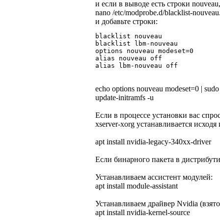
и если в выводе есть строки nouveau,
nano /etc/modprobe.d/blacklist-nouveau
и добавьте строки:
blacklist nouveau
blacklist lbm-nouveau
options nouveau modeset=0
alias nouveau off
alias lbm-nouveau off
echo options nouveau modeset=0 | sudo
update-initramfs -u
Если в процессе установки вас спро
xserver-xorg устанавливается исходя и
apt install nvidia-legacy-340xx-driver
Если бинарного пакета в дистрибути
Устанавливаем ассистент модулей:
apt install module-assistant
Устанавливаем драйвер Nvidia (взят
apt install nvidia-kernel-source