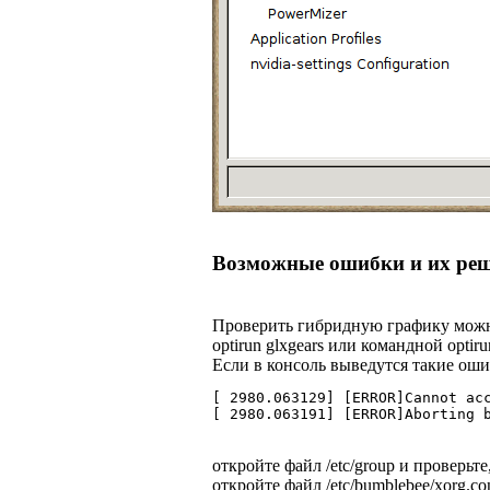
Возможные ошибки и их ре
Проверить гибридную графику можно
optirun glxgears или командной optiru
Если в консоль выведутся такие оши
[ 2980.063129] [ERROR]Cannot ac
[ 2980.063191] [ERROR]Aborting 
откройте файл /etc/group и проверьт
откройте файл /etc/bumblebee/xorg.co