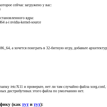
которое сейчас загружено у вас:
e
становленного ядра:
64 a-i nvidia-kernel-source
6_64, а хочется поиграть в 32-битную игру, добавьте архитектур
апку /etc/X11 и проверьте, нет ли там случайно файла xorg.conf, 
нных дистрибутивах этого файла по умолчанию нет.
афику (как
тут
и
тут
):