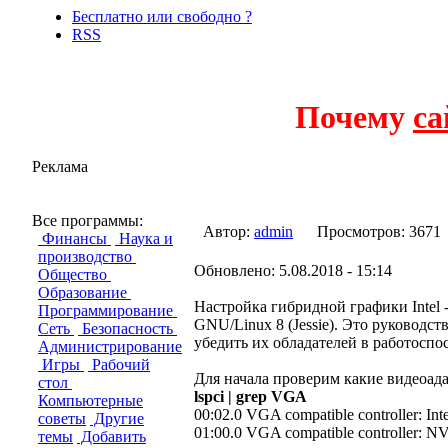
Бесплатно или свободно ?
RSS
Почему
са
Реклама
Debian/Devuan Jessie (8) 
Все программы:
Автор:
admin
Просмотров: 3
Финансы
Наука и
производство
Обновлено: 5.08.2018 - 15:14
Общество
Образование
Настройка гибридной графики Intel
Программирование
GNU/Linux 8 (Jessie). Это руководс
Сеть
Безопасность
убедить их обладателей в работоспос
Администрирование
Игры
Рабочий
Для начала проверим какие видеоад
стол
lspci | grep VGA
Компьютерные
00:02.0 VGA compatible controller: Inte
советы
Другие
01:00.0 VGA compatible controller: 
темы
Добавить