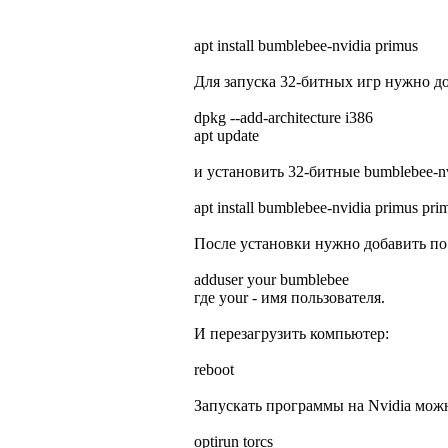
apt install bumblebee-nvidia primus
Для запуска 32-битных игр нужно до
dpkg --add-architecture i386
apt update
и установить 32-битные bumblebee-nv
apt install bumblebee-nvidia primus prim
После установки нужно добавить по 
adduser your bumblebee
где your - имя пользователя.
И перезагрузить компьютер:
reboot
Запускать программы на Nvidia мож
optirun torcs