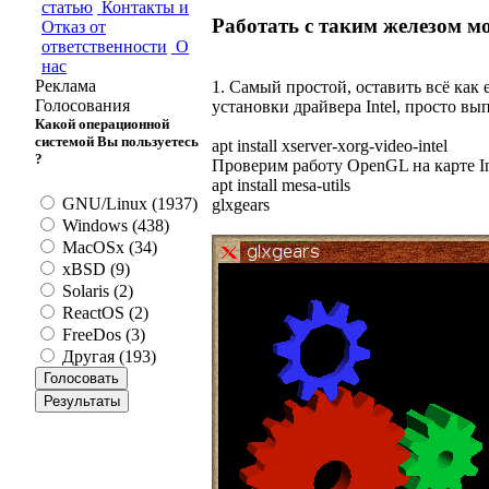
статью
Контакты и
Работать с таким железом м
Отказ от
ответственности
О
нас
Реклама
1. Самый простой, оставить всё как е
Голосования
установки драйвера Intel, просто вы
Какой операционной
системой Вы пользуетесь
apt install xserver-xorg-video-intel
?
Проверим работу OpenGL на карте In
apt install mesa-utils
GNU/Linux (1937)
glxgears
Windows (438)
MacOSx (34)
xBSD (9)
Solaris (2)
ReactOS (2)
FreeDos (3)
Другая (193)