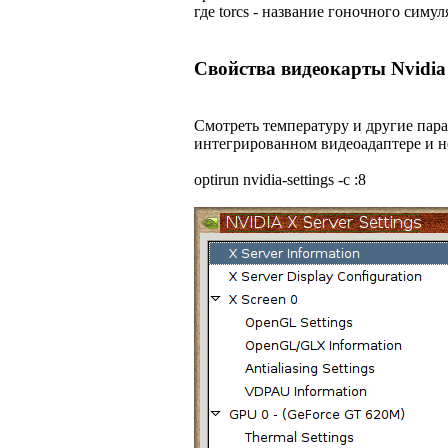
где torcs - название гоночного симул
Свойства видеокарты Nvidia
Смотреть температуру и другие параме
интегрированном видеоадаптере и не у
optirun nvidia-settings -c :8