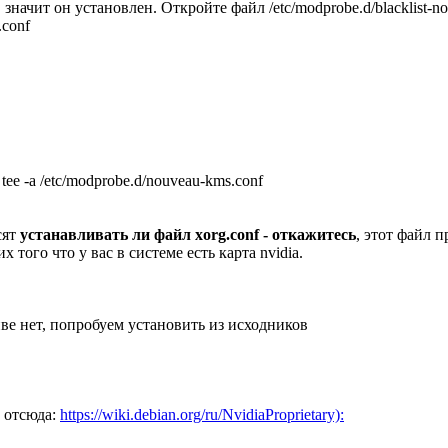
 значит он установлен. Откройте файл /etc/modprobe.d/blacklist-n
.conf
 tee -a /etc/modprobe.d/nouveau-kms.conf
сят
устанавливать ли файл xorg.conf - откажитесь
, этот файл 
х того что у вас в системе есть карта nvidia.
ве нет, попробуем установить из исходников
о отсюда:
https://wiki.debian.org/ru/NvidiaProprietary):