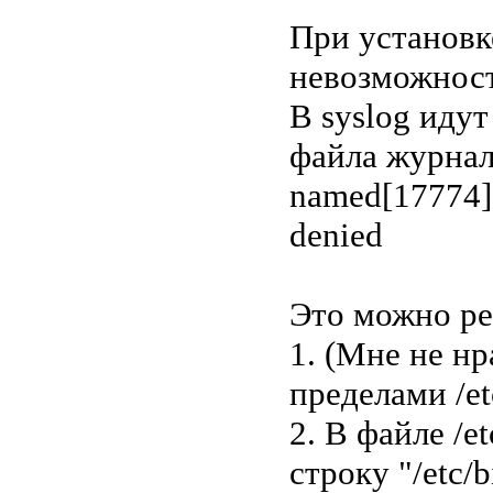
При установк
невозможност
В syslog идут
файла журнал
named[17774]: 
denied
Это можно ре
1. (Мне не нр
пределами /et
2. В файле /e
строку "/etc/b