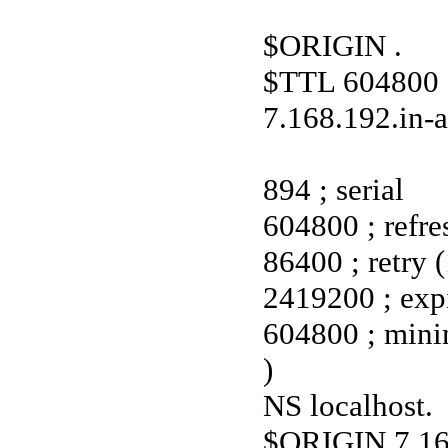
$ORIGIN .
$TTL 604800 
7.168.192.in-a
894 ; serial
604800 ; refre
86400 ; retry 
2419200 ; exp
604800 ; min
)
NS localhost.
$ORIGIN 7.168