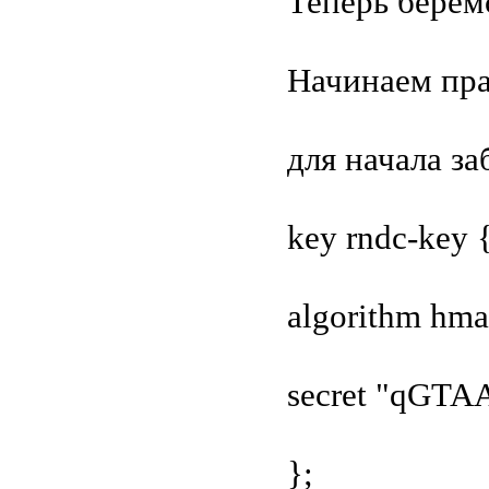
Теперь беремс
Начинаем пра
для начала з
key rndc-key 
algorithm hm
secret "qGT
};