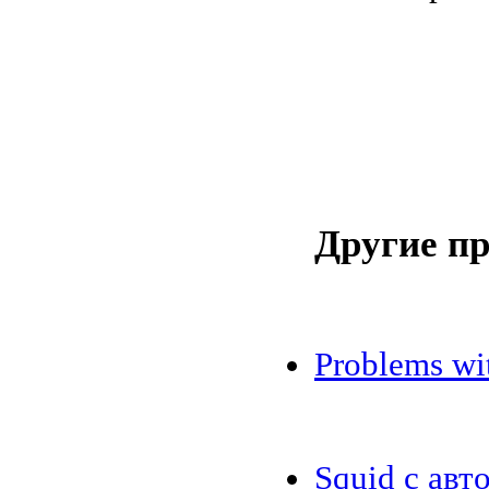
Другие п
Problems w
Squid с авт