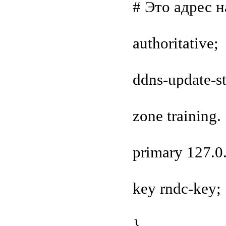
# Это адрес 
authoritative;
ddns-update-st
zone training.
primary 127.0.
key rndc-key;
}