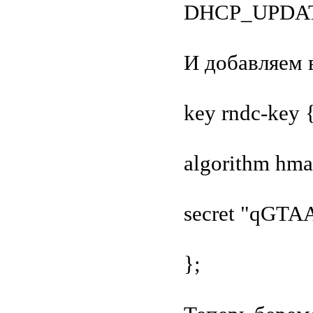
DHCP_UPDA
И добавляем 
key rndc-key 
algorithm hm
secret "qGT
};