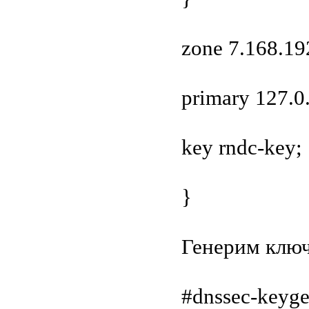
zone 7.168.1
primary 127.0.
key rndc-key;
}
Генерим ключ
#dnssec-keyg