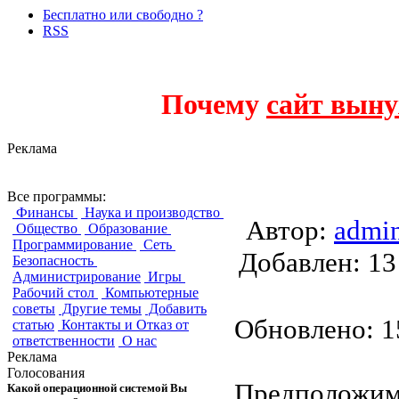
Бесплатно или свободно ?
RSS
Почему
сайт выну
Реклама
Настройка связк
Все программы:
Финансы
Наука и производство
Автор:
admi
Общество
Образование
Программирование
Сеть
Добавлен:
Безопасность
Администрирование
Игры
Рабочий стол
Компьютерные
советы
Другие темы
Добавить
Обновлено: 15
статью
Контакты и Отказ от
ответственности
О нас
Реклама
Голосования
Предположим,
Какой операционной системой Вы