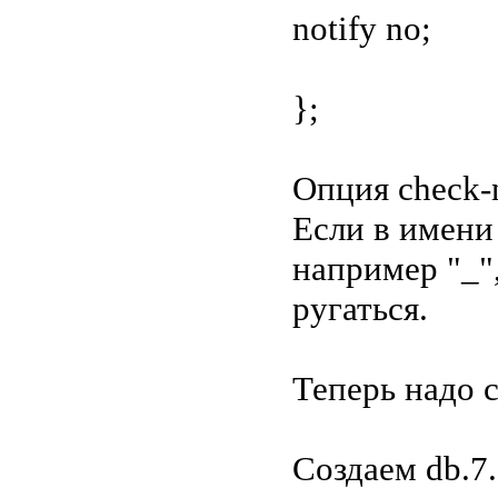
notify no;
};
Опция check-n
Если в имени
например "_",
ругаться.
Теперь надо с
Создаем db.7