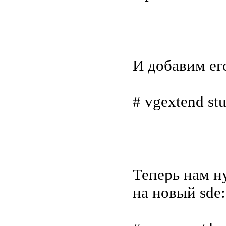
И добавим его
# vgextend st
Теперь нам н
на новый sde: