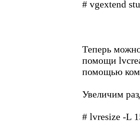
# vgextend st
Теперь можно
помощи lvcre
помощью кома
Увеличим разд
# lvresize -L 