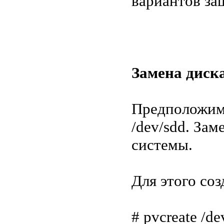
вариантов за
Замена диска
Предположим,
/dev/sdd. Зам
системы.
Для этого со
# pvcreate /de