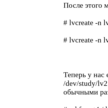
После этого 
# lvcreate -n 
# lvcreate -n 
Теперь у нас 
/dev/study/lv
обычными ра