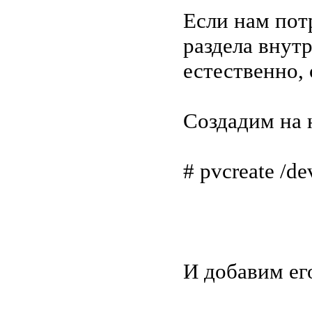
Если нам пот
раздела внут
естественно,
Создадим на 
# pvcreate /de
И добавим его