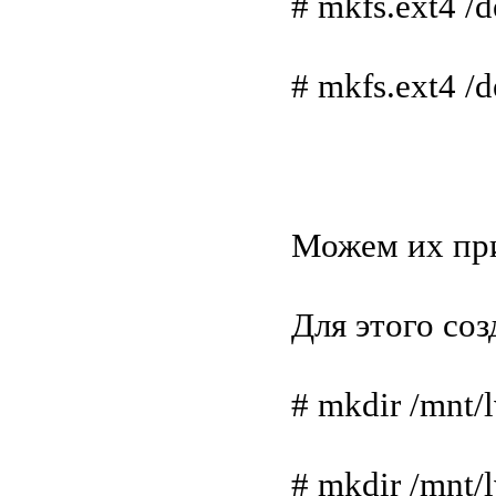
# mkfs.ext4 /d
# mkfs.ext4 /d
Можем их при
Для этого со
# mkdir /mnt/
# mkdir /mnt/