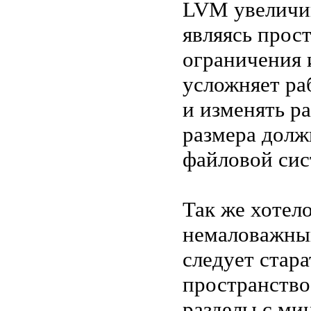
LVM увеличив
являясь прос
ограничения 
усложняет ра
и изменять р
размера долж
файловой сис
Так же хотел
немаловажны
следует стар
пространство
разделы с ми