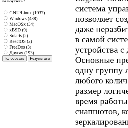
пользуетесь ?
система упра
GNU/Linux (1937)
позволяет со
Windows (438)
MacOSx (34)
даже неразби
xBSD (9)
Solaris (2)
в самой сист
ReactOS (2)
устройства с 
FreeDos (3)
Другая (193)
Основные пре
одну группу 
любого колич
размер логич
время работы
снапшотов, к
зеркалирован