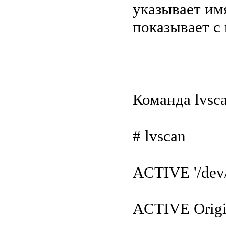
указывает имя
показывает с
Команда lvsc
# lvscan
ACTIVE '/dev/s
ACTIVE Origina