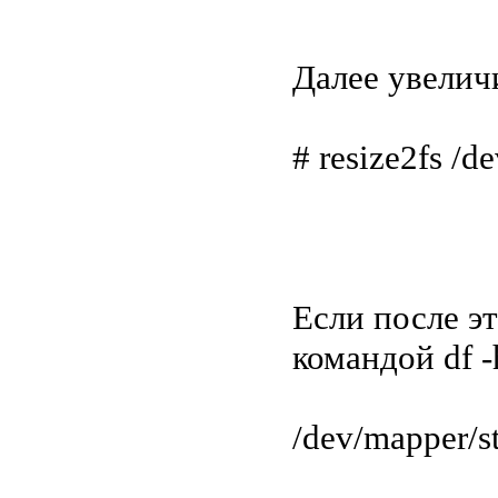
Далее увелич
# resize2fs /d
Если после э
командой df 
/dev/mapper/