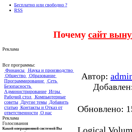
Бесплатно или свободно ?
RSS
Почему
сайт выну
Реклама
Logical Volume M
Все программы:
Финансы
Наука и производство
Автор:
admi
Общество
Образование
Программирование
Сеть
Добавле
Безопасность
Администрирование
Игры
Рабочий стол
Компьютерные
советы
Другие темы
Добавить
Обновлено: 15
статью
Контакты и Отказ от
ответственности
О нас
Реклама
Голосования
Logical Volu
Какой операционной системой Вы