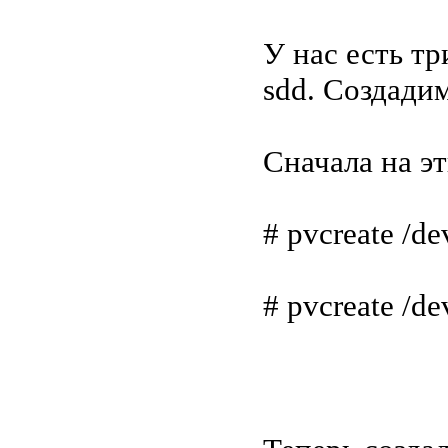
У нас есть т
sdd. Создади
Сначала на э
# pvcreate /de
# pvcreate /de