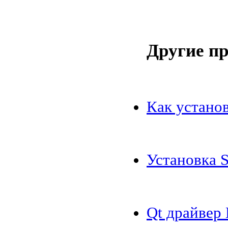
Другие п
Как устано
Установка 
Qt драйве