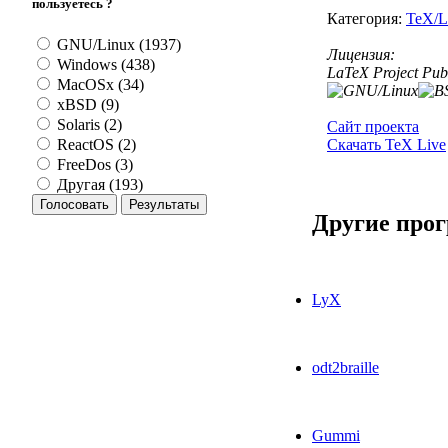
пользуетесь ?
Категория:
TeX/
GNU/Linux (1937)
Лицензия:
Windows (438)
LaTeX Project Pub
MacOSx (34)
xBSD (9)
Solaris (2)
Сайт проекта
Скачать TeX Live
ReactOS (2)
FreeDos (3)
Другая (193)
Другие про
LyX
odt2braille
Gummi