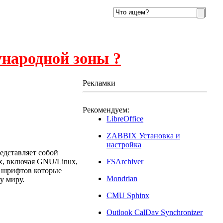
ународной зоны ?
Рекламки
Рекомендуем:
3
LibreOffice
ZABBIX Установка и
настройка
едставляет собой
x, включая GNU/Linux,
FSArchiver
и шрифтов которые
Mondrian
у миру.
CMU Sphinx
Outlook CalDav Synchronizer