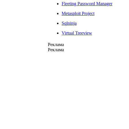
Fleeting Password Manager
Metasploit Project
Sqlninja
Virtual Treeview
Реклама
Реклама