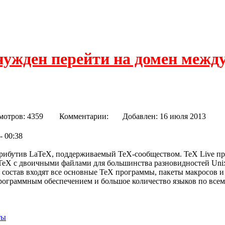
нужден перейти на домен межд
мотров: 4359
Комментарии:
Добавлен: 16 июля 201
- 00:38
рибутив LaTeX, поддерживаемый TeX-сообществом. TeX Live пр
TeX с двоичными файлами для большинства разновидностей Uni
В состав входят все основные TeX программы, пакеты макросов 
ограммным обеспечением и большое количество языков по всем
ты