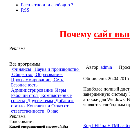
Бесплатно или свободно ?
RSS
Почему
сайт вы
Реклама
TeX Live
Все программы:
Автор:
admin
Прос
Финансы
Наука и производство
Общество
Образование
Обновлено: 26.04.2015 
Программирование
Сеть
Безопасность
Наиболее полный дист
Администрирование
Игры
завершенную систему 
Рабочий стол
Компьютерные
а также для Windows. 
советы
Другие темы
Добавить
являются свободным пр
статью
Контакты и Отказ от
ответственности
О нас
Реклама
------------------------
Голосования
Код PHP на HTML сай
Какой операционной системой Вы