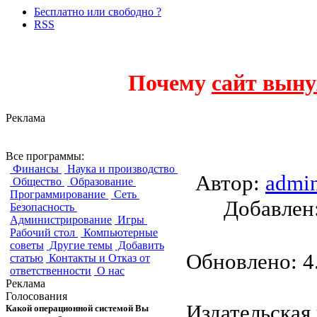
Бесплатно или свободно ?
RSS
Почему
сайт выну
Реклама
Passepartout
Все программы:
Финансы
Наука и производство
Автор:
admi
Общество
Образование
Программирование
Сеть
Добавле
Безопасность
Администрирование
Игры
Рабочий стол
Компьютерные
советы
Другие темы
Добавить
Обновлено: 4.
статью
Контакты и Отказ от
ответственности
О нас
Реклама
Голосования
Издательская
Какой операционной системой Вы