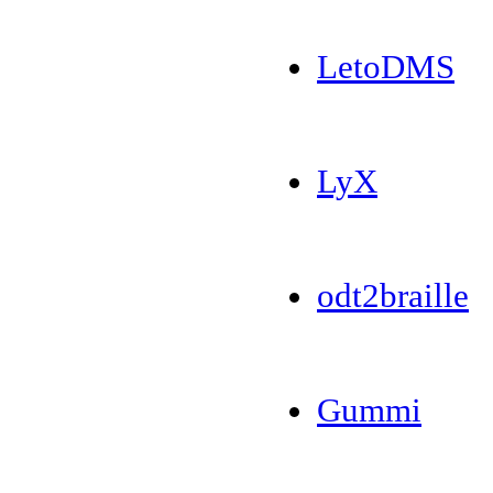
LetoDMS
LyX
odt2braille
Gummi