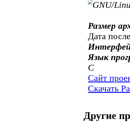
Размер ар
Дата посл
Интерфей
Язык прог
C
Сайт прое
Скачать Pa
Другие п