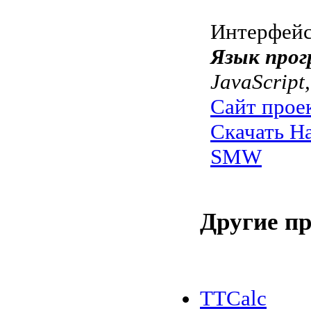
Интерфей
Язык прог
JavaScript
Сайт прое
Скачать Ha
SMW
Другие п
TTCalc