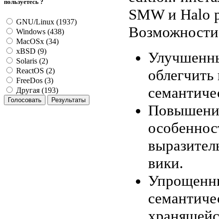
пользуетесь ?
SMW и Halo 
GNU/Linux (1937)
Возможности
Windows (438)
MacOSx (34)
xBSD (9)
Улучшенны
Solaris (2)
облегчить 
ReactOS (2)
FreeDos (3)
семантиче
Другая (193)
Повышение
особеннос
выразител
вики.
Упрощенны
семантиче
хранящейс