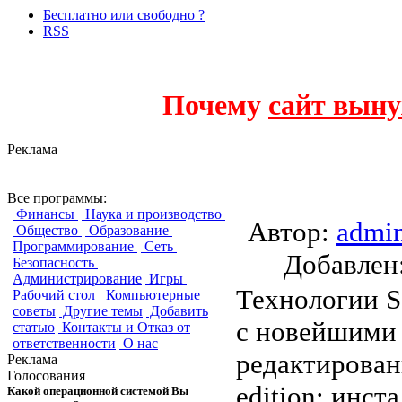
Бесплатно или свободно ?
RSS
Почему
сайт выну
Реклама
Halo extension to
Все программы:
Финансы
Наука и производство
Автор:
admi
Общество
Образование
Программирование
Сеть
Добавле
Безопасность
Администрирование
Игры
Технологии S
Рабочий стол
Компьютерные
советы
Другие темы
Добавить
с новейшими 
статью
Контакты и Отказ от
ответственности
О нас
редактирова
Реклама
Голосования
edition: инс
Какой операционной системой Вы