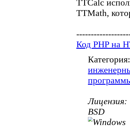
TTCalc испол
TTMath, кото
------------------
Код PHP на 
Категория
инженерн
программ
Лицензия:
BSD