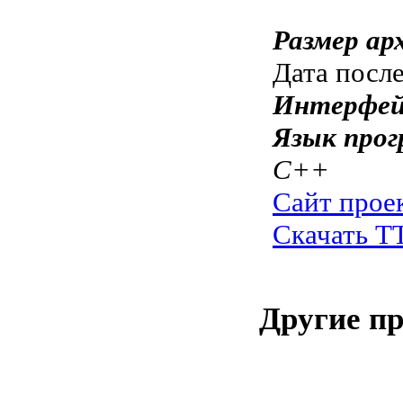
Размер ар
Дата посл
Интерфей
Язык прог
C++
Сайт прое
Скачать TT
Другие п