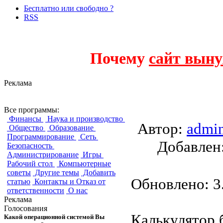
Бесплатно или свободно ?
RSS
Почему
сайт выну
Реклама
TTCalc
Все программы:
Финансы
Наука и производство
Автор:
admi
Общество
Образование
Программирование
Сеть
Добавле
Безопасность
Администрирование
Игры
Рабочий стол
Компьютерные
советы
Другие темы
Добавить
Обновлено: 3.
статью
Контакты и Отказ от
ответственности
О нас
Реклама
Голосования
Калькулятор 
Какой операционной системой Вы