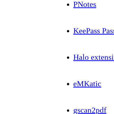
PNotes
KeePass Pas
Halo exten
eMKatic
gscan2pdf