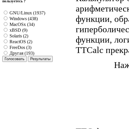
пользуетесь ?
арифметическ
GNU/Linux (1937)
функции, обр
Windows (438)
MacOSx (34)
гиперболичес
xBSD (9)
Solaris (2)
функции, лог
ReactOS (2)
TTCalc прекр
FreeDos (3)
Другая (193)
Наж