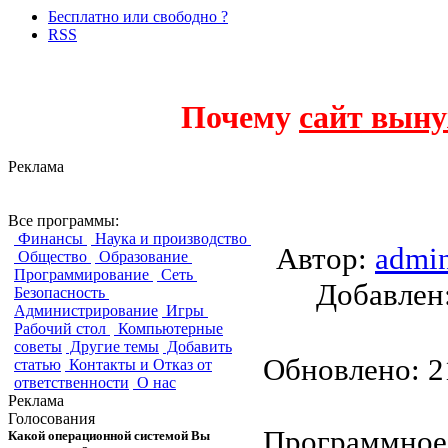
Бесплатно или свободно ?
RSS
Почему
сайт выну
Реклама
Precurio Intranet P
Все программы:
Финансы
Наука и производство
Автор:
admi
Общество
Образование
Программирование
Сеть
Добавле
Безопасность
Администрирование
Игры
Рабочий стол
Компьютерные
советы
Другие темы
Добавить
Обновлено: 21
статью
Контакты и Отказ от
ответственности
О нас
Реклама
Голосования
Программное 
Какой операционной системой Вы