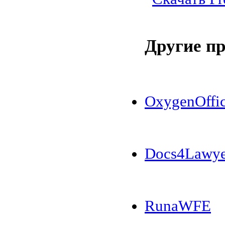
Другие п
OxygenOffic
Docs4Lawye
RunaWFE