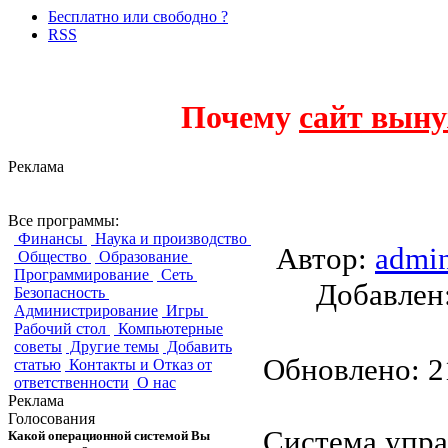
Бесплатно или свободно ?
RSS
Почему
сайт выну
Реклама
Docs4Lawyers
Все программы:
Финансы
Наука и производство
Автор:
admi
Общество
Образование
Программирование
Сеть
Добавле
Безопасность
Администрирование
Игры
Рабочий стол
Компьютерные
советы
Другие темы
Добавить
Обновлено: 21
статью
Контакты и Отказ от
ответственности
О нас
Реклама
Голосования
Система упра
Какой операционной системой Вы