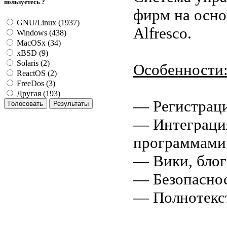
пользуетесь ?
фирм на осно
GNU/Linux (1937)
Alfresco.
Windows (438)
MacOSx (34)
xBSD (9)
Solaris (2)
Особенности
ReactOS (2)
FreeDos (3)
Другая (193)
— Регистраци
— Интеграция
программами 
— Вики, блог
— Безопаснос
— Полнотекст