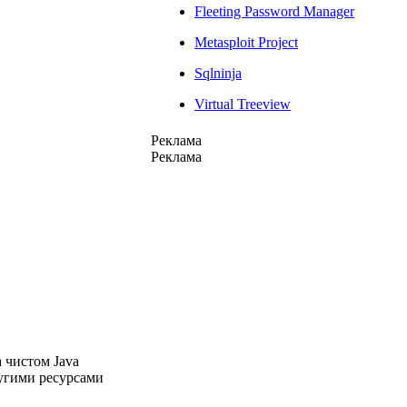
Fleeting Password Manager
Metasploit Project
Sqlninja
Virtual Treeview
Реклама
Реклама
чистом Java
ругими ресурсами