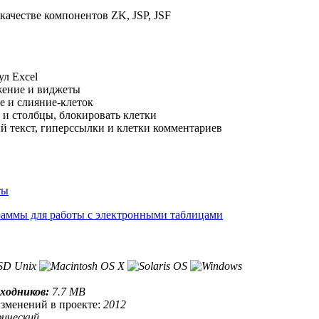
качестве компонентов ZK, JSP, JSF
ул Excel
жение и виджеты
е и слияние-клеток
 и столбцы, блокировать клетки
 текст, гиперссылки и клетки комментариев
ты
аммы для работы с электронными таблицами
сходников:
7.7 MB
изменений в проекте:
2012
фический