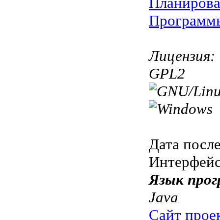
Планирова
Программы 
Лицензия:
GPL2
Дата посл
Интерфей
Язык прог
Java
Сайт прое