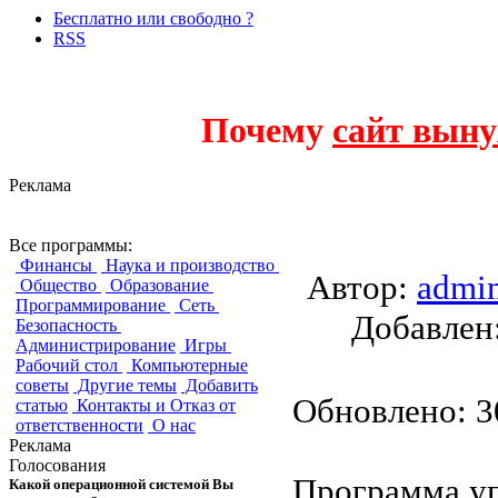
Бесплатно или свободно ?
RSS
Почему
сайт выну
Реклама
GTD-Free
Все программы:
Финансы
Наука и производство
Автор:
admi
Общество
Образование
Программирование
Сеть
Добавле
Безопасность
Администрирование
Игры
Рабочий стол
Компьютерные
советы
Другие темы
Добавить
Обновлено: 30
статью
Контакты и Отказ от
ответственности
О нас
Реклама
Голосования
Программа у
Какой операционной системой Вы