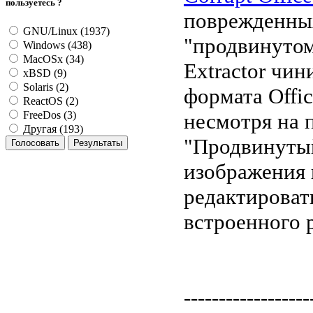
пользуетесь ?
поврежденных 
GNU/Linux (1937)
"продвинутом
Windows (438)
MacOSx (34)
Extractor чи
xBSD (9)
Solaris (2)
формата Offi
ReactOS (2)
несмотря на 
FreeDos (3)
Другая (193)
"Продвинутый
изображения 
редактирова
встроенного 
------------------