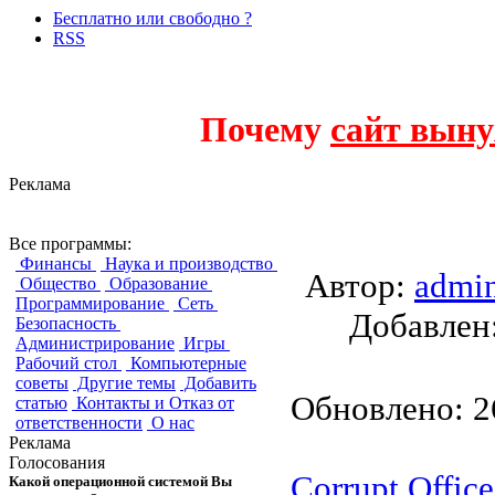
Бесплатно или свободно ?
RSS
Почему
сайт выну
Реклама
MS Office 2007/201
Все программы:
Финансы
Наука и производство
Автор:
admi
Общество
Образование
Программирование
Сеть
Добавле
Безопасность
Администрирование
Игры
Рабочий стол
Компьютерные
советы
Другие темы
Добавить
Обновлено: 26
статью
Контакты и Отказ от
ответственности
О нас
Реклама
Голосования
Corrupt Offic
Какой операционной системой Вы