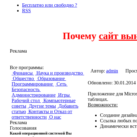
Бесплатно или свободно ?
RSS
Почему
сайт вы
Реклама
Excel to PowerPo
Все программы:
Автор:
admin
Прос
Финансы
Наука и производство
Общество
Образование
Обновлено: 30.01.2014 
Программирование
Сеть
Безопасность
Приложение для Microso
Администрирование
Игры
таблицах.
Рабочий стол
Компьютерные
Возможности:
советы
Другие темы
Добавить
статью
Контакты и Отказ от
Создание дизайна
ответственности
О нас
Ссылка любых по
Реклама
Динамически вст
Голосования
Какой операционной системой Вы