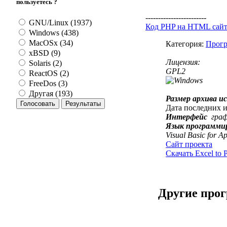
пользуетесь ?
------------------------
GNU/Linux (1937)
Код PHP на HTML сай
Windows (438)
MacOSx (34)
Категория:
Прогр
xBSD (9)
Лицензия:
Solaris (2)
GPL2
ReactOS (2)
FreeDos (3)
Другая (193)
Размер архива и
Дата последних 
Интерфейс
гра
Язык программи
Visual Basic for A
Сайт проекта
Скачать Excel to 
Другие про