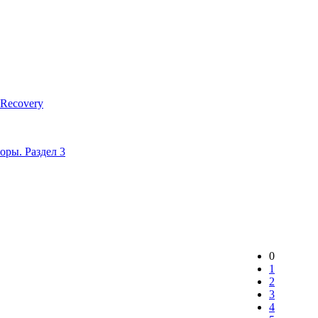
 Recovery
оры. Раздел 3
0
1
2
3
4