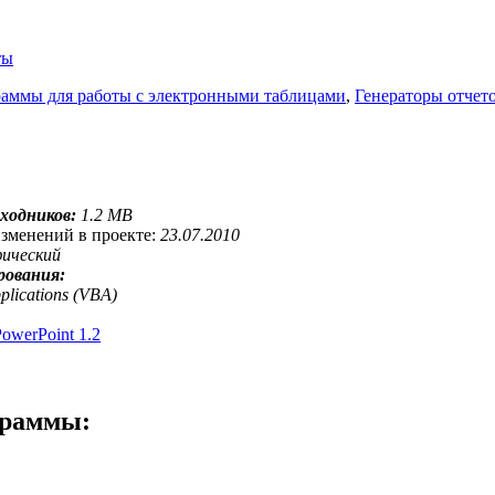
ты
аммы для работы с электронными таблицами
,
Генераторы отчет
сходников:
1.2 MB
изменений в проекте:
23.07.2010
фический
рования:
pplications (VBA)
PowerPoint 1.2
граммы: