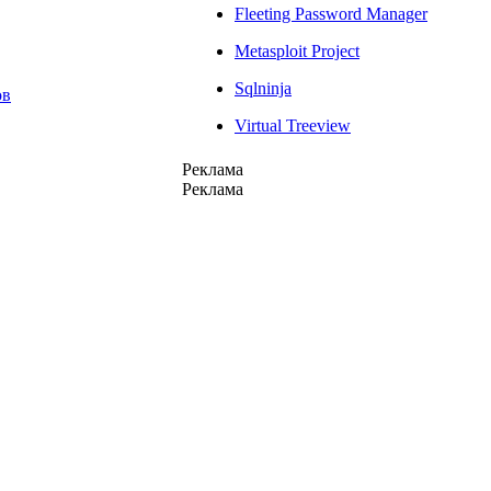
Fleeting Password Manager
Metasploit Project
Sqlninja
ов
Virtual Treeview
Реклама
Реклама