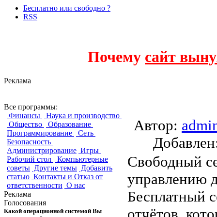
Бесплатно или свободно ?
RSS
Почему
сайт выну
Реклама
BIRT iHub F-Type
Все программы:
Финансы
Наука и производство
Автор:
admi
Общество
Образование
Программирование
Сеть
Добавле
Безопасность
Администрирование
Игры
Свободный се
Рабочий стол
Компьютерные
советы
Другие темы
Добавить
управлению 
статью
Контакты и Отказ от
ответственности
О нас
Бесплатный с
Реклама
Голосования
отчётов, кот
Какой операционной системой Вы