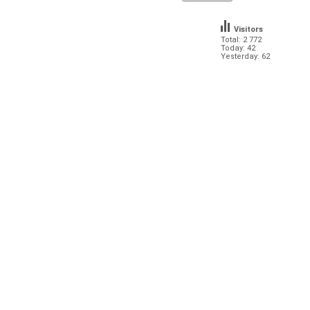
Visitors
Total: 2 772
Today: 42
Yesterday: 62