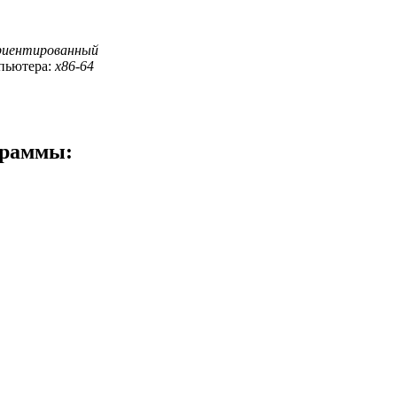
риентированный
пьютера:
x86-64
граммы: