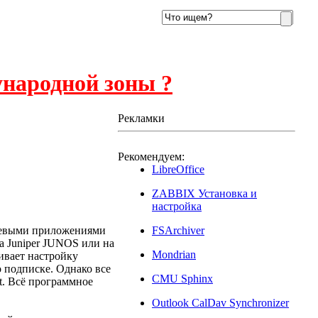
ународной зоны ?
Рекламки
Рекомендуем:
15
LibreOffice
ZABBIX Установка и
настройка
етевыми приложениями
FSArchiver
а Juniper JUNOS или на
Mondrian
ивает настройку
о подписке. Однако все
CMU Sphinx
t. Всё программное
Outlook CalDav Synchronizer