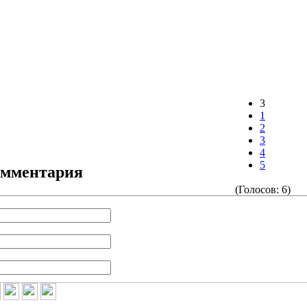
3
1
2
3
4
5
омментария
(Голосов: 6)