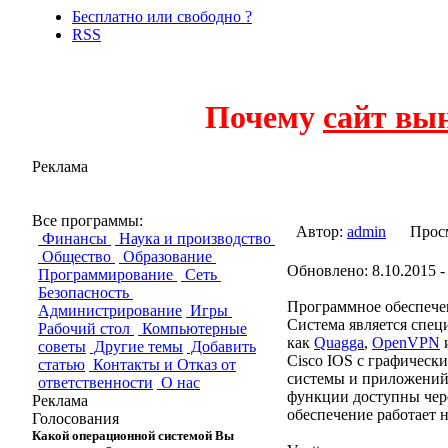
Бесплатно или свободно ?
RSS
Почему
сайт вы
Реклама
Vyatta
Все программы:
Автор:
admin
Прос
Финансы
Наука и производство
Общество
Образование
Обновлено: 8.10.2015 -
Программирование
Сеть
Безопасность
Программное обеспечен
Администрирование
Игры
Система является спе
Рабочий стол
Компьютерные
как
Quagga
,
OpenVPN
и
советы
Другие темы
Добавить
Cisco IOS с графичес
статью
Контакты и Отказ от
системы и приложений.
ответственности
О нас
функции доступны чере
Реклама
обеспечение работает н
Голосования
Какой операционной системой Вы