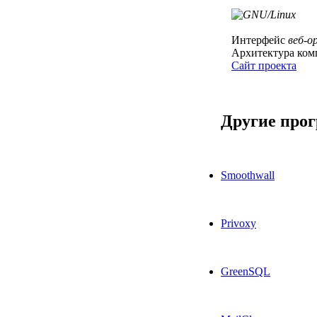
Интерфейс
веб-о
Архитектура ком
Сайт проекта
Другие про
Smoothwall
Privoxy
GreenSQL