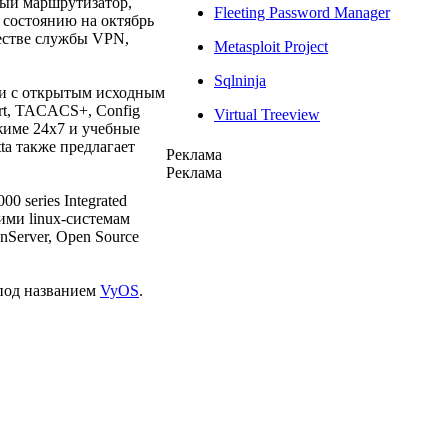
ный маршрутизатор,
Fleeting Password Manager
состоянию на октябрь
честве службы VPN,
Metasploit Project
Sqlninja
ии с открытым исходным
ort, TACACS+, Config
Virtual Treeview
жиме 24х7 и учебные
ta также предлагает
Реклама
Реклама
0 series Integrated
ими linux-системам
nServer, Open Source
 под названием
VyOS
.