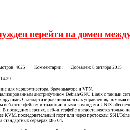
нужден перейти на домен межд
мотров: 4625
Комментарии:
Добавлен: 8 октября 20
 14:29
ие для маршрутизатора, браундмауэра и VPN.
циализированным дистрибутивом Debian/GNU Linux с такими с
 другими. Стандартизированная консоль управления, похожая н
ким веб-интерфейсом и традиционными командами UNIX обеспеч
 В последних версиях, веб-интерфейс предоставляется только п
з KVM, последовательный порт или через протоколы SSH/Telne
а стандартных серверах x86-64.