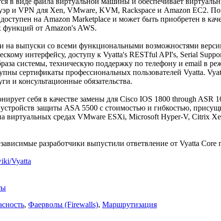
ется в виде файла виртуальной машины и обеспечивает виртуаль
уэр и VPN для Xen, VMware, KVM, Rackspace и Amazon EC2. По 
е доступен на Amazon Marketplace и может быть приобретен в ка
х функций от Amazon's AWS.
ски на выпуски со всеми функциональными возможностями верс
ескому интерфейсу, доступу к Vyatta's RESTful API's, Serial Supp
раза системы, техническую поддержку по телефону и email в ре
упны сертификаты профессиональных пользователей Vyatta. Vyat
ги и консультационные обязательства.
нирует себя в качестве замены для Cisco IOS 1800 through ASR 100
 и устройств защиты ASA 5500 с стоимостью и гибкостью, присущ
а виртуальных средах VMware ESXi, Microsoft Hyper-V, Citrix Xe
независимые разработчики выпустили ответвление от Vyatta Core
wiki/Vyatta
ты
асность
,
Фаерволы (Firewalls)
,
Маршрутизация