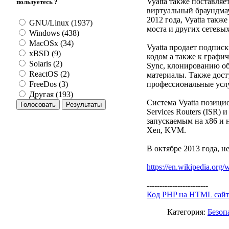
Vyatta также поставля
пользуетесь ?
виртуальный браундма
2012 года, Vyatta такж
GNU/Linux (1937)
моста и других сетевы
Windows (438)
MacOSx (34)
Vyatta продает подпи
xBSD (9)
кодом а также к графич
Solaris (2)
Sync, клонированию об
ReactOS (2)
материалы. Также дост
профессиональные услу
FreeDos (3)
Другая (193)
Система Vyatta позицио
Services Routers (ISR)
запускаемым на x86 и н
Xen, KVM.
В октябре 2013 года, 
https://en.wikipedia.org/
------------------------
Код PHP на HTML сай
Категория:
Безоп