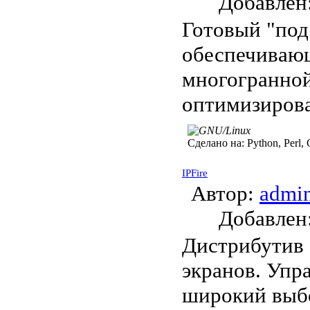
Добавле
Готовый "под
обеспечива
многогранной
оптимизирова
Сделано на:
Python, Perl, 
IPFire
Автор:
admi
Добавле
Дистрибутив 
экранов. Упр
широкий выбо