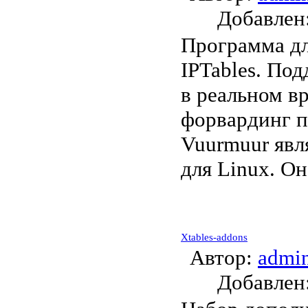
Добавле
Программа дл
IPTables. По
в реальном в
форвардинг п
Vuurmuur яв
для Linux. Он
Xtables-addons
Автор:
admi
Добавле