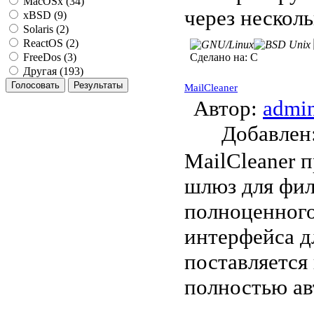
MacOSx (34)
через нескольк
xBSD (9)
Solaris (2)
ReactOS (2)
Сделано на:
C
FreeDos (3)
Другая (193)
MailCleaner
Автор:
admi
Добавле
MailCleaner 
шлюз для фил
полноценного
интерфейса д
поставляется
полностью ав