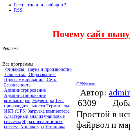
Бесплатно или свободно ?
RSS
Почему
сайт выну
Реклама
Фаерволы (Firew
Все программы:
Финансы
Наука и производство
Общество
Образование
Программирование
Сеть
OPNsense
Безопасность
Автор:
admi
Администрирование
Администрирование
6309
Доб
компьютеров
Эмуляторы
Тест
производительности
Терминалы
ИБП (UPS)
Загрузка компьютера
Простой в ис
Кластерный анализ
Файловые
системы
Ядра операционных
файрвол и ма
систем
Аппаратура
Установка