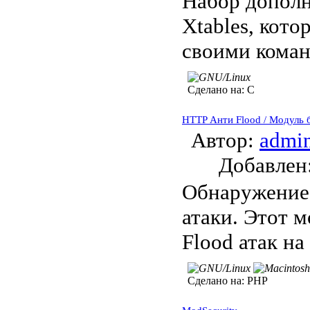
Набор дополн
Xtables, кото
своими команд
Сделано на:
C
HTTP Анти Flood / Модуль 
Автор:
admi
Добавле
Обнаружение 
атаки. Этот 
Flood атак на
Сделано на:
PHP