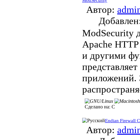
ModSecurity
Автор:
admi
Добавле
ModSecurity 
Apache HTTP 
и другими фу
представляет
приложений. 
распространя
Сделано на:
C
Endian Firewall
Автор:
admi