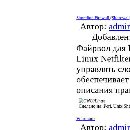
Shoreline Firewall (Shorewall
Автор:
admi
Добавле
Файрвол для 
Linux Netfilte
управлять сл
обеспечивает
описания пра
Сделано на:
Perl, Unix She
Vuurmuur
Автор:
admi