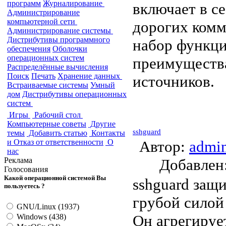
программ
Журналирование
включает в с
Администрирование
компьютерной сети
дорогих комм
Администрирование системы
Дистрибутивы программного
набор функци
обеспечения
Оболочки
операционных систем
преимуществ
Распределённые вычисления
Поиск
Печать
Хранение данных
источников.
Встраиваемые системы
Умный
дом
Дистрибутивы операционных
систем
Игры
Рабочий стол
Компьютерные советы
Другие
sshguard
темы
Добавить статью
Контакты
и Отказ от ответственности
О
Автор:
admi
нас
Реклама
Добавле
Голосования
Какой операционной системой Вы
sshguard защ
пользуетесь ?
грубой силой 
GNU/Linux (1937)
Он агрегируе
Windows (438)