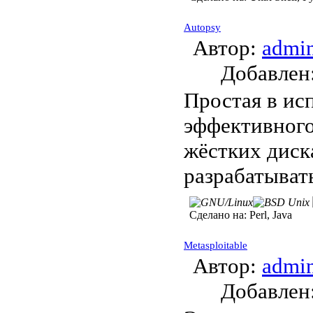
Autopsy
Автор:
admi
Добавле
Простая в ис
эффективного
жёстких диск
разрабатывать
Сделано на:
Perl, Java
Metasploitable
Автор:
admi
Добавле