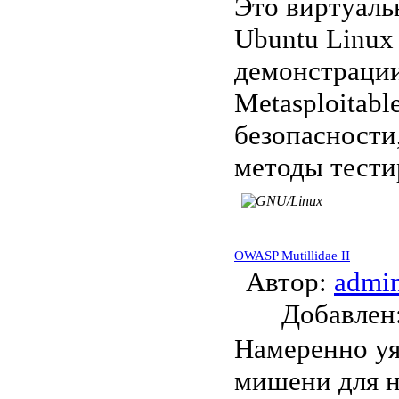
Это виртуаль
Ubuntu Linux
демонстрации
Metasploitab
безопасности
методы тести
OWASP Mutillidae II
Автор:
admi
Добавле
Намеренно уя
мишени для н