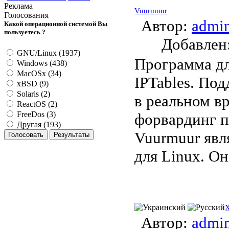
Реклама
Vuurmuur
Голосования
Автор:
admi
Какой операционной системой Вы
пользуетесь ?
Добавле
GNU/Linux (1937)
Программа дл
Windows (438)
MacOSx (34)
IPTables. По
xBSD (9)
Solaris (2)
в реальном в
ReactOS (2)
FreeDos (3)
форвардинг п
Другая (193)
Vuurmuur яв
для Linux. Он
Автор:
admi