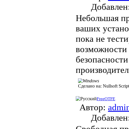
Добавле
Небольшая пр
ваших устано
пока не тест
возможности 
безопасност
производител
Сделано на:
Nullsoft Script
FreeOTFE
Автор:
admi
Добавле
Свободная пр