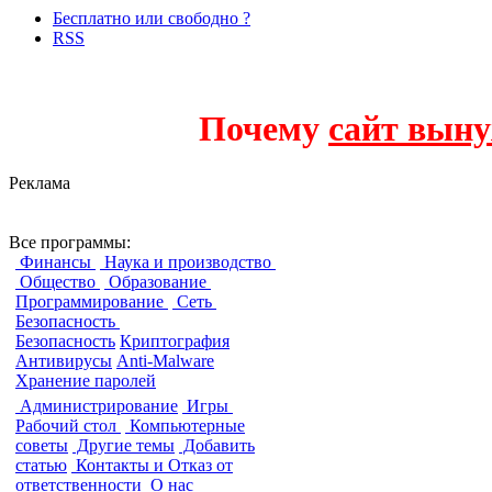
Бесплатно или свободно ?
RSS
Почему
сайт выну
Реклама
Безопасность
Все программы:
Финансы
Наука и производство
Общество
Образование
Программирование
Сеть
Безопасность
Безопасность
Криптография
Антивирусы
Anti-Malware
Хранение паролей
Администрирование
Игры
Рабочий стол
Компьютерные
советы
Другие темы
Добавить
статью
Контакты и Отказ от
ответственности
О нас