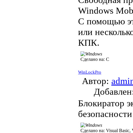
Windows Mobi
С помощью эт
или нескольк
КПК.
Сделано на:
C
WinLockPro
Автор:
admi
Добавле
Блокиратор э
безопасности
Сделано на:
Visual Basic, 