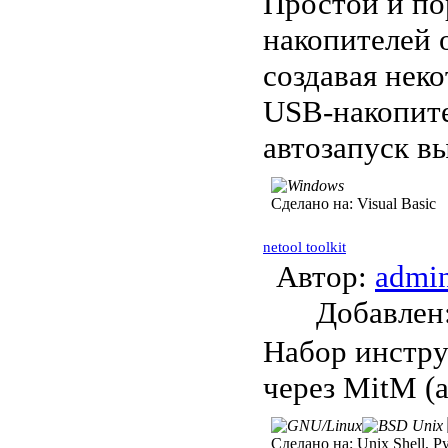
Простой и по
накопителей 
создавая нек
USB-накопите
автозапуск в
Сделано на:
Visual Basic
netool toolkit
Автор:
admi
Добавле
Набор инстру
через MitM (
Сделано на:
Unix Shell, Py