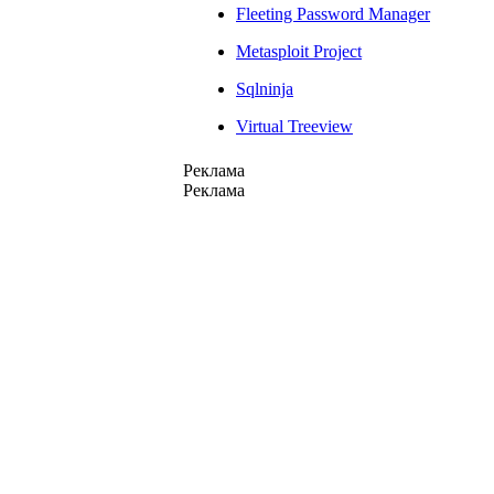
Fleeting Password Manager
Metasploit Project
Sqlninja
Virtual Treeview
Реклама
Реклама