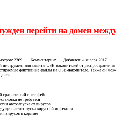
нужден перейти на домен межд
us Protector
мотров: 2369
Комментарии:
Добавлен: 4 января 201
 инструмент для защиты USB-накопителей от распространения A
 стираемые фиктивные файлы на USB-накопителе. Также он може
 диска.
й графический интерфейс
установка не требуется
тки автозапуска от вирусов
удущего автозапуска вирусной инфекции
ия вирусов в корзине