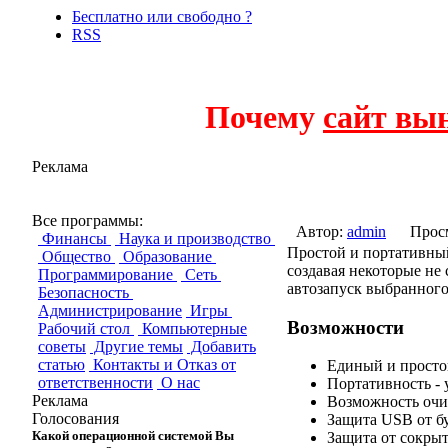
Бесплатно или свободно ?
RSS
Почему
сайт вы
Реклама
USB Autorun Vir
Все программы:
Автор:
admin
Прос
Финансы
Наука и производство
Простой и портативный
Общество
Образование
создавая некоторые не
Программирование
Сеть
автозапуск выбранного
Безопасность
Администрирование
Игры
Возможности
Рабочий стол
Компьютерные
советы
Другие темы
Добавить
статью
Контакты и Отказ от
Единый и просто
ответственности
О нас
Портативность - 
Реклама
Возможность очис
Голосования
Защита USB от б
Какой операционной системой Вы
Защита от сокрыт