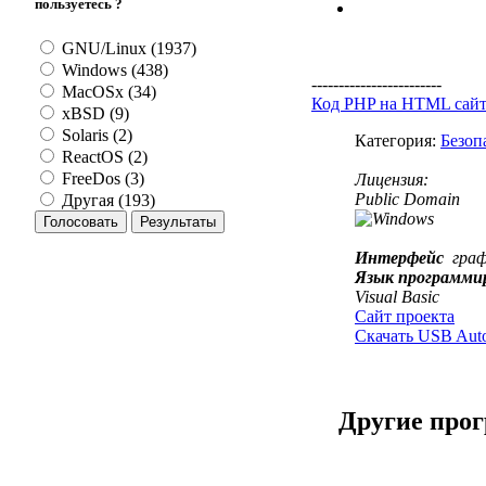
пользуетесь ?
GNU/Linux (1937)
Windows (438)
------------------------
MacOSx (34)
Код PHP на HTML сай
xBSD (9)
Solaris (2)
Категория:
Безоп
ReactOS (2)
FreeDos (3)
Лицензия:
Public Domain
Другая (193)
Интерфейс
гра
Язык программи
Visual Basic
Сайт проекта
Скачать USB Autor
Другие про