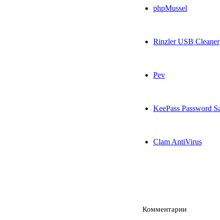
phpMussel
Rinzler USB Cleaner
Pev
KeePass Password S
Clam AntiVirus
Комментарии