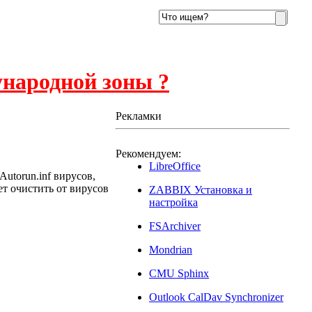
ународной зоны ?
Рекламки
Рекомендуем:
7
LibreOffice
utorun.inf вирусов,
т очистить от вирусов
ZABBIX Установка и
настройка
FSArchiver
Mondrian
CMU Sphinx
Outlook CalDav Synchronizer