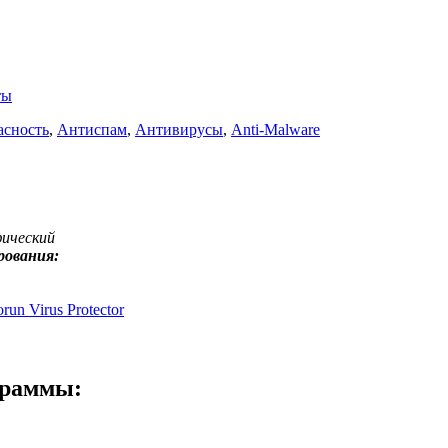
ты
асность
,
Антиспам
,
Антивирусы
,
Anti-Malware
фический
рования:
un Virus Protector
граммы: