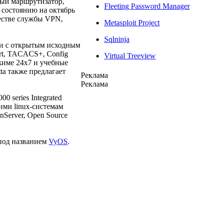
ный маршрутизатор,
Fleeting Password Manager
состоянию на октябрь
честве службы VPN,
Metasploit Project
Sqlninja
ии с открытым исходным
ort, TACACS+, Config
Virtual Treeview
жиме 24х7 и учебные
ta также предлагает
Реклама
Реклама
0 series Integrated
ими linux-системам
nServer, Open Source
 под названием
VyOS
.