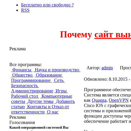
Бесплатно или свободно ?
RSS
Почему
сайт вы
Реклама
Vyatta
Все программы:
Автор:
admin
Прос
Финансы
Наука и производство
Общество
Образование
Обновлено: 8.10.2015 -
Программирование
Сеть
Безопасность
Программное обеспечен
Администрирование
Игры
Система является спе
Рабочий стол
Компьютерные
как
Quagga
,
OpenVPN
и
советы
Другие темы
Добавить
Cisco IOS с графичес
статью
Контакты и Отказ от
системы и приложений.
ответственности
О нас
функции доступны чере
Реклама
обеспечение работает н
Голосования
Какой операционной системой Вы