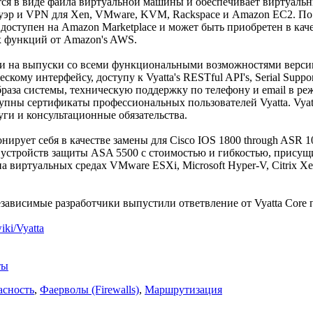
ется в виде файла виртуальной машины и обеспечивает виртуаль
уэр и VPN для Xen, VMware, KVM, Rackspace и Amazon EC2. По 
е доступен на Amazon Marketplace и может быть приобретен в ка
х функций от Amazon's AWS.
ски на выпуски со всеми функциональными возможностями верс
ескому интерфейсу, доступу к Vyatta's RESTful API's, Serial Supp
раза системы, техническую поддержку по телефону и email в ре
упны сертификаты профессиональных пользователей Vyatta. Vyat
ги и консультационные обязательства.
нирует себя в качестве замены для Cisco IOS 1800 through ASR 100
 и устройств защиты ASA 5500 с стоимостью и гибкостью, присущ
а виртуальных средах VMware ESXi, Microsoft Hyper-V, Citrix Xe
независимые разработчики выпустили ответвление от Vyatta Core
wiki/Vyatta
ты
асность
,
Фаерволы (Firewalls)
,
Маршрутизация