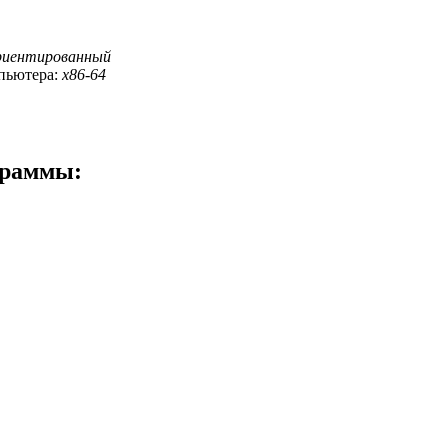
риентированный
пьютера:
x86-64
граммы: