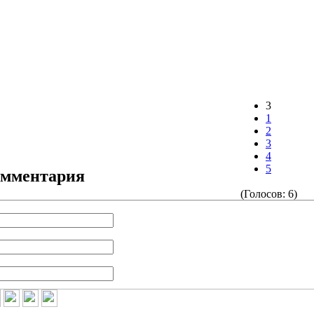
3
1
2
3
4
5
омментария
(Голосов: 6)