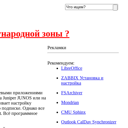
ународной зоны ?
Рекламки
Рекомендуем:
15
LibreOffice
ZABBIX Установка и
настройка
етевыми приложениями
FSArchiver
а Juniper JUNOS или на
Mondrian
ивает настройку
о подписке. Однако все
CMU Sphinx
t. Всё программное
Outlook CalDav Synchronizer