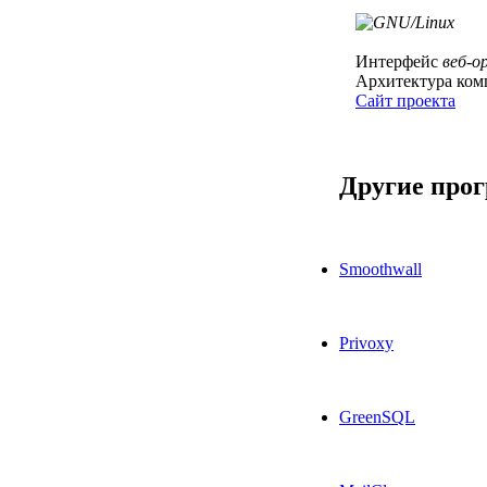
Интерфейс
веб-о
Архитектура ком
Сайт проекта
Другие про
Smoothwall
Privoxy
GreenSQL