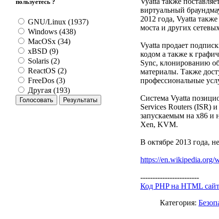
Vyatta также поставля
пользуетесь ?
виртуальный браундма
2012 года, Vyatta такж
GNU/Linux (1937)
моста и других сетевы
Windows (438)
MacOSx (34)
Vyatta продает подпи
xBSD (9)
кодом а также к графич
Solaris (2)
Sync, клонированию об
ReactOS (2)
материалы. Также дост
профессиональные услу
FreeDos (3)
Другая (193)
Система Vyatta позицио
Services Routers (ISR)
запускаемым на x86 и н
Xen, KVM.
В октябре 2013 года, 
https://en.wikipedia.org/
------------------------
Код PHP на HTML сай
Категория:
Безоп