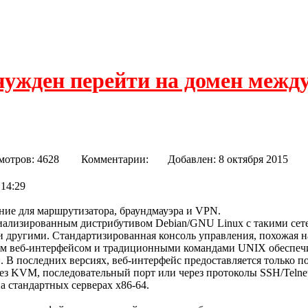
нужден перейти на домен межд
мотров: 4628
Комментарии:
Добавлен: 8 октября 20
 14:29
ие для маршрутизатора, браундмауэра и VPN.
циализированным дистрибутивом Debian/GNU Linux с такими с
 другими. Стандартизированная консоль управления, похожая н
ким веб-интерфейсом и традиционными командами UNIX обеспеч
 В последних версиях, веб-интерфейс предоставляется только п
з KVM, последовательный порт или через протоколы SSH/Telne
а стандартных серверах x86-64.