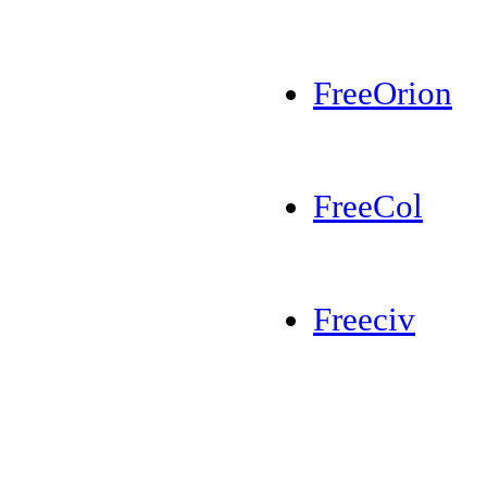
FreeOrion
FreeCol
Freeciv