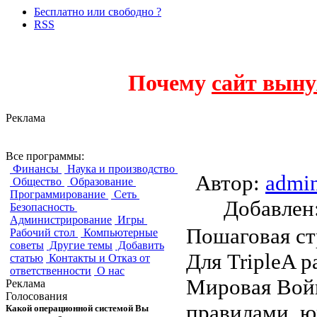
Бесплатно или свободно ?
RSS
Почему
сайт выну
Реклама
TripleA
Все программы:
Финансы
Наука и производство
Автор:
admi
Общество
Образование
Программирование
Сеть
Добавле
Безопасность
Администрирование
Игры
Пошаговая стр
Рабочий стол
Компьютерные
советы
Другие темы
Добавить
Для TripleA 
статью
Контакты и Отказ от
ответственности
О нас
Мировая Войн
Реклама
Голосования
правилами, ю
Какой операционной системой Вы