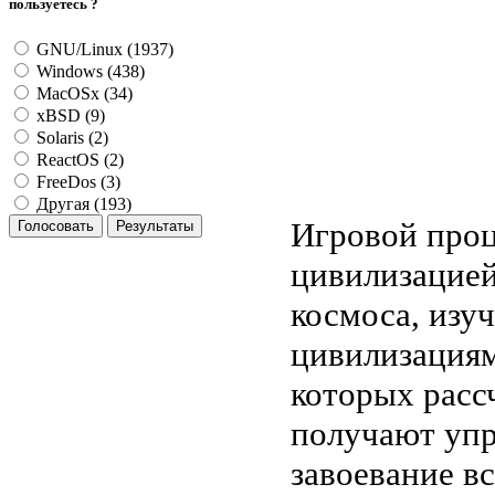
пользуетесь ?
GNU/Linux (1937)
Windows (438)
MacOSx (34)
xBSD (9)
Solaris (2)
ReactOS (2)
FreeDos (3)
Другая (193)
Игровой проц
цивилизацией
космоса, изу
цивилизациям
которых расс
получают упр
завоевание в