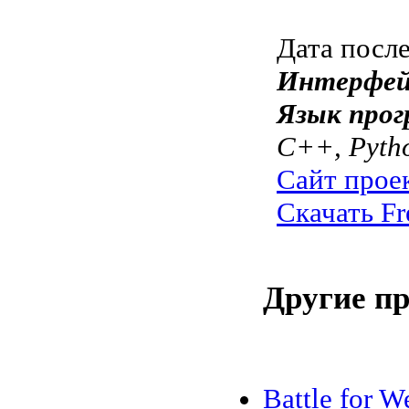
Дата посл
Интерфей
Язык прог
C++, Pyth
Сайт прое
Скачать Fr
Другие п
Battle for W