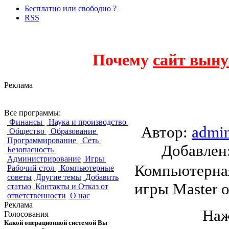
Бесплатно или свободно ?
RSS
Почему
сайт выну
Реклама
FreeOrion
Все программы:
Финансы
Наука и производство
Автор:
admi
Общество
Образование
Программирование
Сеть
Добавле
Безопасность
Администрирование
Игры
Компьютерная
Рабочий стол
Компьютерные
советы
Другие темы
Добавить
игры Master o
статью
Контакты и Отказ от
ответственности
О нас
Реклама
Наж
Голосования
Какой операционной системой Вы