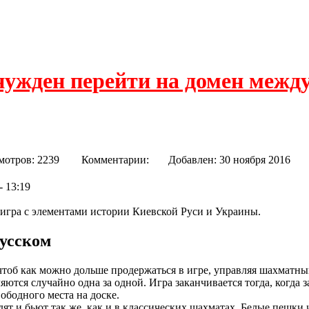
нужден перейти на домен межд
мотров: 2239
Комментарии:
Добавлен: 30 ноября 20
- 13:19
игра с элементами истории Киевской Руси и Украины.
усском
 чтоб как можно дольше продержаться в игре, управляя шахматн
ются случайно одна за одной. Игра заканчивается тогда, когда 
вободного места на доске.
т и бьют так же, как и в классических шахматах. Белые пешки и