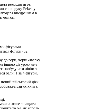
деть рекорды игры.
ил свою руку Pekelnyi
лагодаря внедрением в
ь мозгом.
ими фігурами.
чаться фігури (32
у до гори, чорні -зверху
ури іншою фігурою не є
ть побудувати лінію з
ся бали: 1 за 4 фігури,
 новий військовий діяч.
дображаєтсья як книга,
ці.
їх можна лише знищити
одить та б'є, як король.