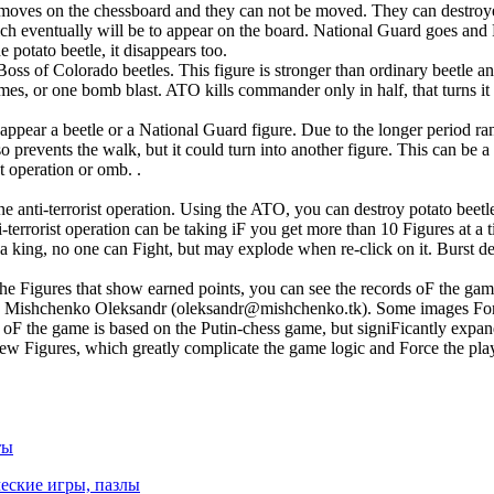
r moves on the chessboard and they can not be moved. They can destroy
h eventually will be to appear on the board. National Guard goes and P
e potato beetle, it disappears too.
Boss of Colorado beetles. This figure is stronger than ordinary beetle a
es, or one bomb blast. ATO kills commander only in half, that turns it 
y appear a beetle or a National Guard figure. Due to the longer period r
o prevents the walk, but it could turn into another figure. This can be a
st operation or omb. .
one anti-terrorist operation. Using the ATO, you can destroy potato beet
-terrorist operation can be taking iF you get more than 10 Figures at a 
king, no one can Fight, but may explode when re-click on it. Burst dest
 the Figures that show earned points, you can see the records oF the gam
 Mishchenko Oleksandr (oleksandr@mishchenko.tk). Some images For
oF the game is based on the Putin-chess game, but signiFicantly expand
ew Figures, which greatly complicate the game logic and Force the playe
ты
еские игры, пазлы