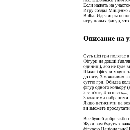
Если нажать на участо
Игру создал Мищенко А
Bulba. Идея игры основ
игру новых фигур, что
Описание на 
Суть цієї гри полягає 
Фігури на дошці з'явля
одиниці), або не буде в
Шахові фігури ходять та
до низу. З можливих ва
суттю гри. Обидва кол
фігур одного кольору (а
2 за п'ять, 4 за шість,..
З кожними набраними 16
Якщо натиснути на вояк
ви зможете прослухати
Все було б добре якби 
Жуки вам будуть заваж
фігурою Національної Гв