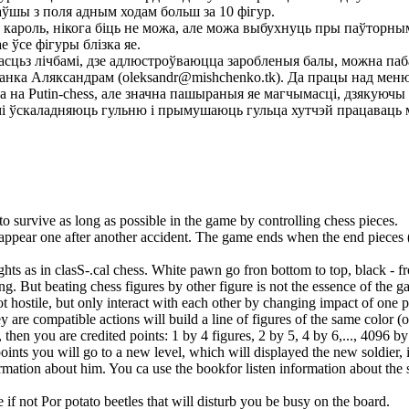
ўшы з поля адным ходам больш за 10 фігур.
кароль, нікога біць не можа, але можа выбухнуць пры паўторным
 ўсе фігуры блізка яе.
асцьз лічбамі, дзе адлюстроўваюцца заробленыя балы, можна паб
анка Аляксандрам (oleksandr@mishchenko.tk). Да працы над меню
ца на Putin-chess, але значна пашыраныя яе магчымасці, дзякуючы 
ьмі ўскаладняюць гульню і прымушаюць гульца хутчэй працаваць м
to survive as long as possible in the game by controlling chess pieces.
appear one after another accident. The game ends when the end pieces (
ghts as in clasS-.cal chess. White pawn go fron bottom to top, black - 
ng. But beating chess figures by other figure is not the essence of the 
ot hostile, but only interact with each other by changing impact of one p
 are compatible actions will build a line of figures of the same color (o
then you are credited points: 1 by 4 figures, 2 by 5, 4 by 6,..., 4096 by
ints you will go to a new level, which will displayed the new soldier, i
ormation about him. You ca use the bookfor listen information about the s
if not Por potato beetles that will disturb you be busy on the board.