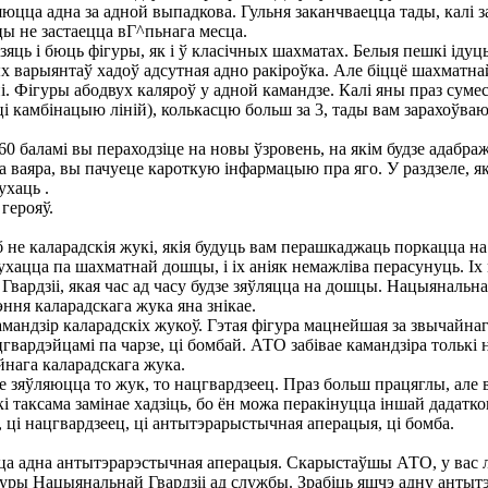
юцца адна за адной выпадкова. Гульня заканчваецца тады, калі 
шцы не застаецца вГ^пьнага месца.
ць і бюць фігуры, як і ў класічных шахматах. Белыя пешкі ідуць
ых варыянтаў хадоў адсутная адно ракіроўка. Але біццё шахматн
і. Фігуры абодвух каляроў у адной камандзе. Калі яны праз суме
(ці камбінацыю ліній), колькасцю больш за 3, тады вам зарахоўваю
0 баламі вы пераходзіце на новы ўзровень, на якім будзе адабр
на ваяра, вы пачуеце кароткую інфармацыю пра яго. У раздзеле, я
ухаць .
герояў.
 б не каларадскія жукі, якія будуць вам перашкаджаць поркацца 
ухацца па шахматнай дошцы, і іх аніяк немажліва перасунуць. І
вардзіі, якая час ад часу будзе зяўляцца на дошцы. Нацыянальная
эння каларадскага жука яна знікае.
камандзір каларадскіх жукоў. Гэтая фігура мацнейшая за звычайна
гвардэйцамі па чарзе, ці бомбай. АТО забівае камандзіра толькі н
йнага каларадскага жука.
зе зяўляюцца то жук, то нацгвардзеец. Праз больш працяглы, ал
кі таксама замінае хадзіць, бо ён можа перакінуцца іншай дадатк
, ці нацгвардзеец, ці антытэрарыстычная аперацыя, ці бомба.
цца адна антытэрарэстычная аперацыя. Скарыстаўшы АТО, у вас л
гуры Нацыянальнай Гвардзіі ад службы. Зрабіць яшчэ адну ант