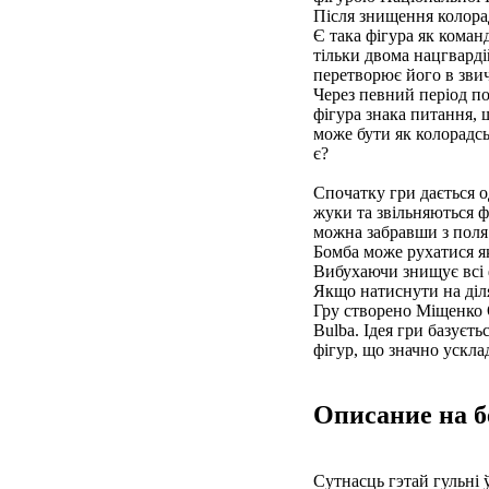
Після знищення колора
Є така фігура як коман
тільки двома нацгвард
перетворює його в зви
Через певний період по
фігура знака питання, 
може бути як колорадсь
є?
Спочатку гри дається 
жуки та звільняються 
можна забравши з поля
Бомба може рухатися як
Вибухаючи знищує всі ф
Якщо натиснути на діля
Гру створено Міщенко 
Bulba. Ідея гри базуєть
фігур, що значно ускл
Описание на б
Сутнасць гэтай гульні 