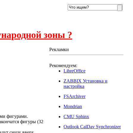
ународной зоны ?
Рекламки
Рекомендуем:
16
LibreOffice
ZABBIX Установка и
настройка
FSArchiver
Mondrian
ыми фигурами.
CMU Sphinx
закончатся фигуры (32
Outlook CalDav Synchronizer
дут снизу вверх,