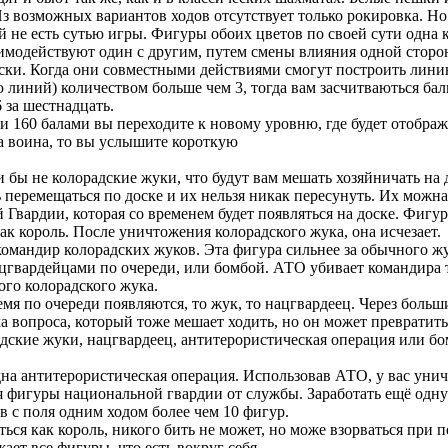
 Из возможных вариантов ходов отсутствует только рокировка. Н
 не есть сутью игры. Фигуры обоих цветов по своей сути одна 
аимодействуют один с другим, путем смены влияния одной сторон
ски. Когда они совместными действиями смогут построить лини
линий) количеством больше чем 3, тогда вам засчитваються балы:
96 за шестнадцать.
 160 балами вы переходите к новому уровню, где будет отобра
на воина, то вы услышите короткую
 бы не колорадские жуки, что будут вам мешать хозяйничать на 
 перемещаться по доске и их нельзя никак пересунуть. Их можн
Гвардии, которая со временем будет появляться на доске. Фиг
как король. После уничтожения колорадского жука, она исчезает.
 командир колорадских жуков. Эта фигура сильнее за обычного ж
цгвардейцами по очереди, или бомбой. АТО убивает командира 
ого колорадского жука.
емя по очереди появляются, то жук, то нацгвардеец. Через боль
а вопроса, который тоже мешает ходить, но он может превратить
дские жуки, нацгвардеец, антитерористическая операция или бом
дна антитерористическая операция. Использовав АТО, у вас уни
 фигуры национальной гвардии от службы. Заработать ещё одн
 с поля одним ходом более чем 10 фигур.
ься как король, никого бить не может, но може взорваться при 
ает все фигуры, что есть вокруг себя.