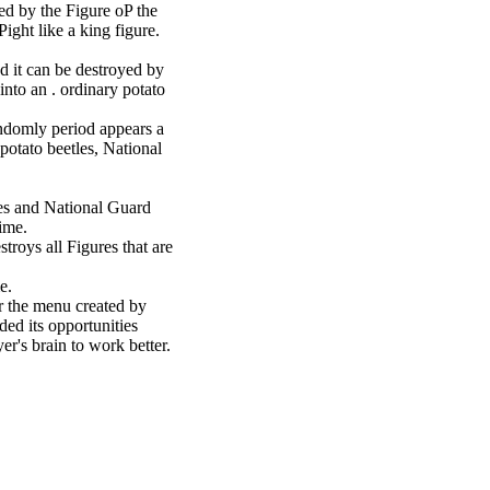
ed by the Figure oP the
ight like a king figure.
nd it can be destroyed by
into an . ordinary potato
andomly period appears a
 potato beetles, National
les and National Guard
time.
roys all Figures that are
e.
 the menu created by
ed its opportunities
r's brain to work better.