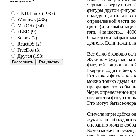
пользуетесь ?
черные - сверху вниз.
фигуры другой фигурой
GNU/Linux (1937)
враждуют, а только вз
Windows (438)
определенной части до
MacOSx (34)
цвета (или комбинацию 
xBSD (9)
пять, 4 за шесть,..., 40
С каждыми набранными
Solaris (2)
деятель. Если нажать 
ReactOS (2)
FreeDos (3)
Все было б хорошо если
Другая (193)
Жуки вам будут мешать
фигурой Национальной 
Гвардии ходит и бьёт, 
Есть такая фигура как
можно только двумя на
превращая его в обычн
Через определенное вр
появляется фигура знак
Это могут быть: колора
Сначала игры даётся о
жуки та освобождаются
операцию можно собрав
Бомба может перемещат
нее. Взрываясь уничтож