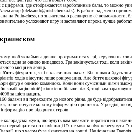
к с цифрами, где отображаются зароботанные балы, то можно уви
лександр (oleksandr@mishchenko.tk). В работе над меню прилож
ана на Putin-chess, но значительно расширено её возможности, б
 значительно усложняют игру и заставляют игрока лучше работат
украинском
в тому, щоб якнаймога довше протриматися у грі, керуючи шахов
ються одна за одною випадково. Гра закінчується тоді, коли закін
ільного місця на дошці.
 б'ють фігури так, як і в класичних шахах. Білі пішаки йдуть зниз
ріантів ходів відсутнє лише рокірування. Але биття шахової фіг
ьори фігур є однією командою. Коли вони сумісними діями зможу
бо комбінацію ліній) кількістю більше ніж 3, тоді вам зараховують
., 4096 за шістнадцять.
0 балами ви переходите до нового рівня, де буде відображатися
а, то ви почуєте коротку інформацію про нього. У розділі, що ві
 інформацію про відкритих героїв.
не колорадські жуки, що будуть вам заважати поратися на шахівни
ати переміщатися по шахівниці і їх не можна ніяк пересунути. 
ардії, що з часом буде з'являтися на дошці. Національна Гвардія х