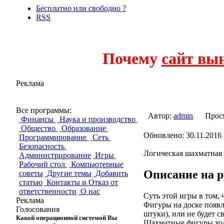
Бесплатно или свободно ?
RSS
Почему
сайт вы
Реклама
UkrChess
Все программы:
Автор:
admin
Прос
Финансы
Наука и производство
Общество
Образование
Обновлено: 30.11.2016 
Программирование
Сеть
Безопасность
Логическая шахматная 
Администрирование
Игры
Рабочий стол
Компьютерные
Описание на р
советы
Другие темы
Добавить
статью
Контакты и Отказ от
ответственности
О нас
Суть этой игры в том,
Реклама
Фигуры на доске появля
Голосования
штуки), или не будет с
Какой операционной системой Вы
Шахматные фигуры ходя