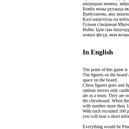
аперацыю можна, забра
Бомба можа рухацца як 
Выбухаючы, яна знішчае
Калі націснуць на вобл
Гульня створаная Мішч
Bulba. Ідэя гры базуец
новых фігур, якія вел
In English
The point of this game is 
The figures on the board 
space on the board.
Chess figures goes and fi
options moves only castli
are as a team. They are n
the chessboard. When they
with number more than 3, 
With each recruited 160 po
you will hear a short inf
Everything would be Pine 