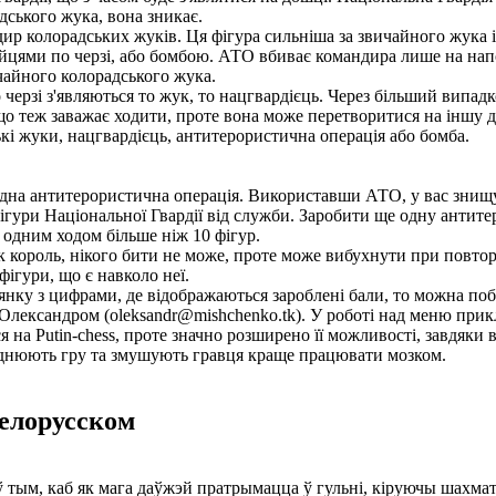
дського жука, вона зникає.
дир колорадських жуків. Ця фігура сильніша за звичайного жука 
ійцями по черзі, або бомбою. АТО вбиває командира лише на нап
чайного колорадського жука.
 черзі з'являються то жук, то нацгвардієць. Через більший випадк
що теж заважає ходити, проте вона може перетворитися на іншу 
кі жуки, нацгвардієць, антитерористична операція або бомба.
одна антитерористична операція. Використавши АТО, у вас знищ
фігури Національної Гвардії від служби. Заробити ще одну антит
 одним ходом більше ніж 10 фігур.
 король, нікого бити не може, проте може вибухнути при повтор
ігури, що є навколо неї.
нку з цифрами, де відображаються зароблені бали, то можна поб
Олександром (oleksandr@mishchenko.tk). У роботі над меню прик
ся на Putin-chess, проте значно розширено її можливості, завдяки
аднюють гру та змушують гравця краще працювати мозком.
елорусском
ў тым, каб як мага даўжэй пратрымацца ў гульні, кіруючы шахмат