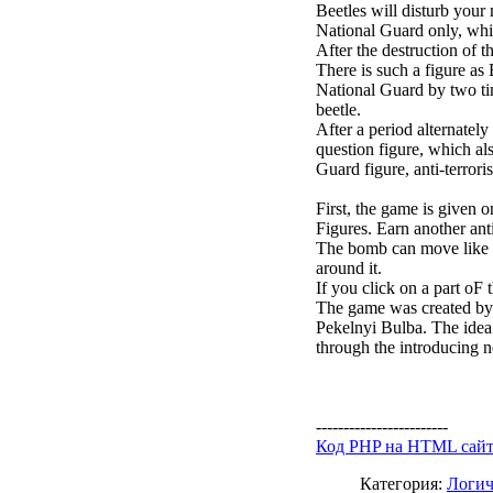
Beetles will disturb you
National Guard only, whic
After the destruction of th
There is such a figure as 
National Guard by two tim
beetle.
After a period alternatel
question figure, which als
Guard figure, anti-terrori
First, the game is given 
Figures. Earn another anti
The bomb can move like a 
around it.
If you click on a part oF
The game was created by
Pekelnyi Bulba. The idea 
through the introducing n
------------------------
Код PHP на HTML сай
Категория:
Логич