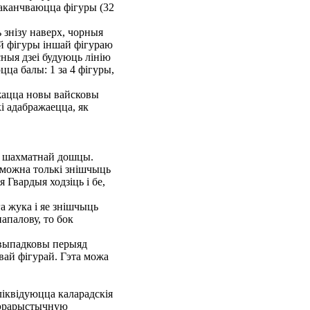
заканчваюцца фігуры (32
 знізу наверх, чорныя
ай фігуры іншай фігураю
сныя дзеі будуюць лінію
цца балы: 1 за 4 фігуры,
ажацца новы вайсковы
кі адабражаецца, як
на шахматнай дошцы.
х можна толькі знішчыць
 Гвардыя ходзіць і бе,
га жука і яе знішчыць
апалову, то бок
е выпадковы перыяд
овай фігурай. Гэта можа
іквідуюцца каларадскія
ытэрарыстычную