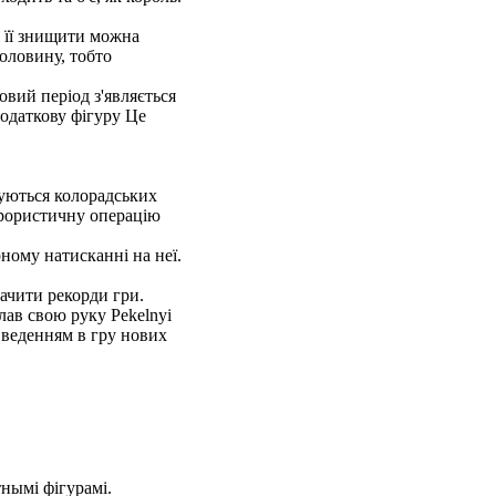
і її знищити можна
оловину, тобто
овий період з'являється
додаткову фігуру Це
уються колорадських
ерористичну операцію
ному натисканні на неї.
ачити рекорди гри.
лав свою руку Pekelnyi
 введенням в гру нових
нымі фігурамі.