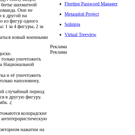
Fleeting Password Manager
о битье шахматной
команда. Они не
Metasploit Project
 к другой на
ю из фигур одного
Sqlninja
 1 за 4 фигуры, 2 за
Virtual Treeview
жаться новый военными
Реклама
Реклама
доске.
а только уничтожить
ура Национальной
ука и её уничтожить
только наполовину,
ший случайный период
ся в другую фигуру.
ба. .(
чтожаются колорадские
у антитерористическую
повторном нажатии на