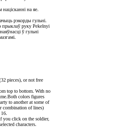
 націсканні на яе.
ачыць рэкорды гульні.
 прыклаў руку Pekelnyi
наяўнасці ў гульні
азгамі.
32 pieces), or not free
from top to bottom. With no
game.Both colors figures
arty to another at some of
r combination of lines)
 16.
f you click on the soldier,
elected characters.