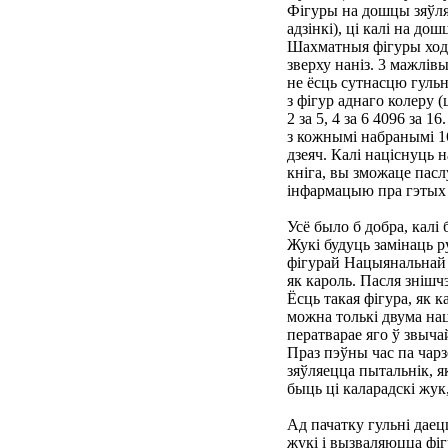
Фігуры на дошцы зяўля
адзінкі), ці калі на до
Шахматныя фігуры ходзя
зверху наніз. 3 мажлів
не ёсць сутнасцю гульн
з фігур аднаго колеру 
2 за 5, 4 за 6 4096 за 16.
з кожнымі набранымі 16
дзеяч. Калі націснуць 
кніга, вы зможаце пасл
інфармацыю пра гэтых 
Усё было б добра, калі
Жукі будуць замінаць р
фігурай Нацыянальнай Г
як кароль. Пасля знішч
Ёсць такая фігура, як 
можна толькі двума нац
ператварае яго ў звыча
Праз пэўны час па чар
зяўляецца пытальнік, я
быць ці каларадскі жук
Ад пачатку гульні дае
жукі і вызваляюцца фі