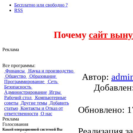
Бесплатно или свободно ?
RSS
Почему
сайт выну
Реклама
Brain Workshop
Все программы:
Финансы
Наука и производство
Автор:
admi
Общество
Образование
Программирование
Сеть
Добавле
Безопасность
Администрирование
Игры
Рабочий стол
Компьютерные
советы
Другие темы
Добавить
Обновлено: 17
статью
Контакты и Отказ от
ответственности
О нас
Реклама
Голосования
Реализация за
Какой операционной системой Вы