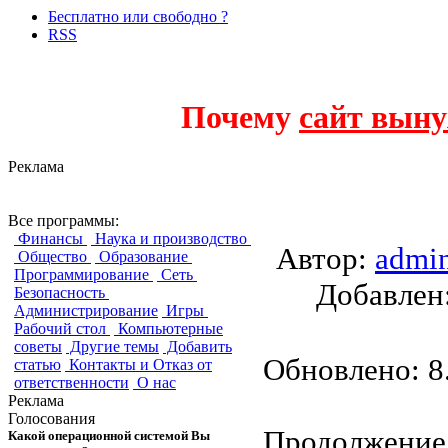
Бесплатно или свободно ?
RSS
Почему
сайт выну
Реклама
wxWidgets Dialog 
Все программы:
Финансы
Наука и производство
Автор:
admi
Общество
Образование
Программирование
Сеть
Добавле
Безопасность
Администрирование
Игры
Рабочий стол
Компьютерные
советы
Другие темы
Добавить
Обновлено: 8.
статью
Контакты и Отказ от
ответственности
О нас
Реклама
Голосования
Продолжение
Какой операционной системой Вы