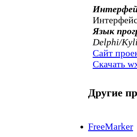
Интерфей
Интерфей
Язык прог
Delphi/Kyl
Сайт прое
Скачать wx
Другие п
FreeMarker