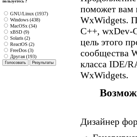
пользуетесь ?
поможет вам 
GNU/Linux (1937)
WxWidgets. П
Windows (438)
MacOSx (34)
C++, wxDev-C+
xBSD (9)
Solaris (2)
цель этого п
ReactOS (2)
сообщества W
FreeDos (3)
Другая (193)
класса IDE/R
WxWidgets.
Возможн
Дизайнер фо