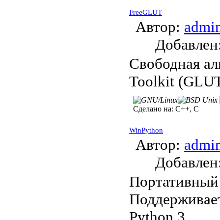
FreeGLUT
Автор:
admi
Добавле
Свободная ал
Toolkit (GLUT
Сделано на:
C++, C
WinPython
Автор:
admi
Добавле
Портативный 
Поддерживает
Python 3 .