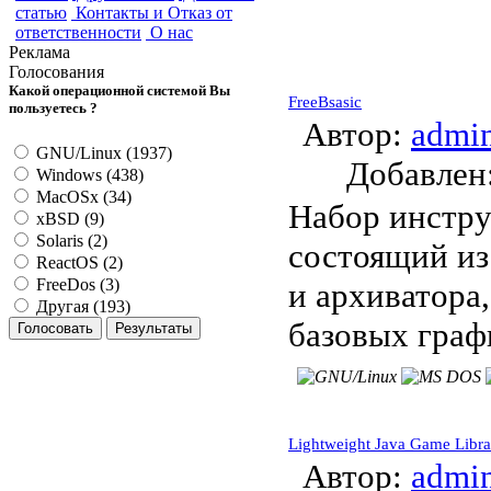
статью
Контакты и Отказ от
ответственности
О нас
Реклама
Голосования
Какой операционной системой Вы
FreeBsasic
пользуетесь ?
Автор:
admi
GNU/Linux (1937)
Добавле
Windows (438)
MacOSx (34)
Набор инстру
xBSD (9)
Solaris (2)
состоящий из
ReactOS (2)
FreeDos (3)
и архиватора
Другая (193)
базовых граф
Lightweight Java Game Libra
Автор:
admi