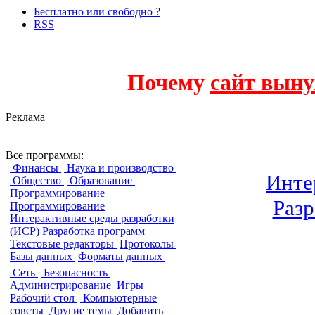
Бесплатно или свободно ?
RSS
Почему
сайт выну
Реклама
Программирова
Все программы:
Финансы
Наука и производство
Инте
Общество
Образование
Программирование
Разр
Программирование
Интерактивные среды разработки
(ИСР)
Разработка программ
Текстовые редакторы
Протоколы
Базы данных
Форматы данных
Сеть
Безопасность
Администрирование
Игры
Рабочий стол
Компьютерные
советы
Другие темы
Добавить