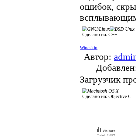
ошибок, скры
всплывающим
Сделано на:
C++
Wineskin
Автор:
admi
Добавле
Загрузчик пр
Сделано на:
Objective C
Visitors
Total: 2 652