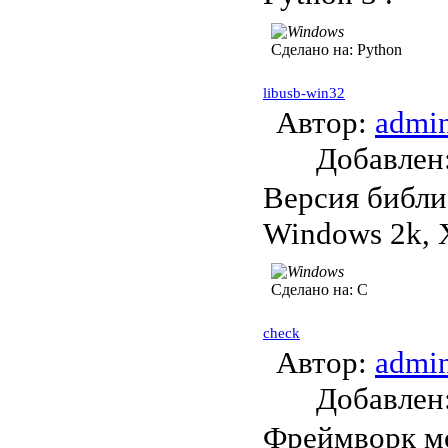
Сделано на:
Python
libusb-win32
Автор:
admi
Добавле
Версия библио
Windows 2k, X
Сделано на:
C
check
Автор:
admi
Добавле
Фреймворк мо