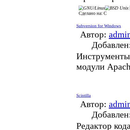
Сделано на:
C
Subversion for Windows
Автор:
admi
Добавле
Инструменты 
модули Apache
Scintilla
Автор:
admi
Добавле
Редактор код